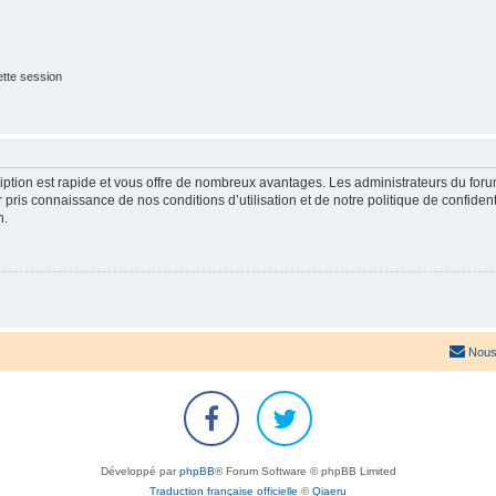
tte session
cription est rapide et vous offre de nombreux avantages. Les administrateurs du fo
ir pris connaissance de nos conditions d’utilisation et de notre politique de confide
n.
Nous
Développé par
phpBB
® Forum Software © phpBB Limited
Traduction française officielle
©
Qiaeru