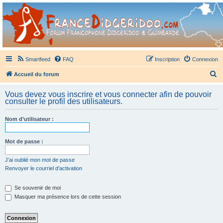
France Didgeridoo
Didgeridoo et Guimbarde sur France Didgeridoo - retrouvez la communauté.
Smartfeed
FAQ
Inscription
Connexion
R
Accueil du forum
e
Vous devez vous inscrire et vous connecter afin de pouvoir
c
consulter le profil des utilisateurs.
h
Nom d’utilisateur :
e
r
Mot de passe :
c
h
J’ai oublié mon mot de passe
Renvoyer le courriel d’activation
e
r
Se souvenir de moi
Masquer ma présence lors de cette session