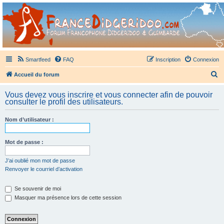
France Didgeridoo
Didgeridoo et Guimbarde sur France Didgeridoo - retrouvez la communauté.
Smartfeed
FAQ
Inscription
Connexion
R
Accueil du forum
e
Vous devez vous inscrire et vous connecter afin de pouvoir
c
consulter le profil des utilisateurs.
h
Nom d’utilisateur :
e
r
Mot de passe :
c
h
J’ai oublié mon mot de passe
Renvoyer le courriel d’activation
e
r
Se souvenir de moi
Masquer ma présence lors de cette session