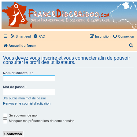
France Didgeridoo
Didgeridoo et Guimbarde sur France Didgeridoo - retrouvez la communauté.
Smartfeed
FAQ
Inscription
Connexion
R
Accueil du forum
e
Vous devez vous inscrire et vous connecter afin de pouvoir
c
consulter le profil des utilisateurs.
h
Nom d’utilisateur :
e
r
Mot de passe :
c
h
J’ai oublié mon mot de passe
Renvoyer le courriel d’activation
e
r
Se souvenir de moi
Masquer ma présence lors de cette session