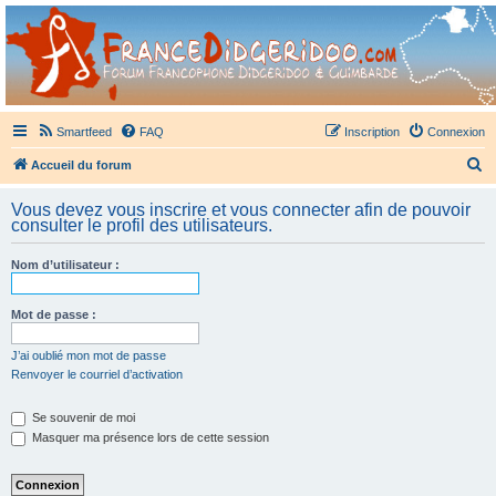
France Didgeridoo
Didgeridoo et Guimbarde sur France Didgeridoo - retrouvez la communauté.
Smartfeed
FAQ
Inscription
Connexion
R
Accueil du forum
e
Vous devez vous inscrire et vous connecter afin de pouvoir
c
consulter le profil des utilisateurs.
h
Nom d’utilisateur :
e
r
Mot de passe :
c
h
J’ai oublié mon mot de passe
Renvoyer le courriel d’activation
e
r
Se souvenir de moi
Masquer ma présence lors de cette session