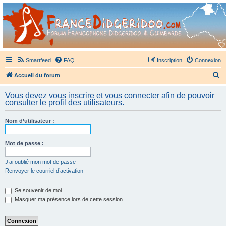
France Didgeridoo
Didgeridoo et Guimbarde sur France Didgeridoo - retrouvez la communauté.
Smartfeed
FAQ
Inscription
Connexion
R
Accueil du forum
e
Vous devez vous inscrire et vous connecter afin de pouvoir
c
consulter le profil des utilisateurs.
h
Nom d’utilisateur :
e
r
Mot de passe :
c
h
J’ai oublié mon mot de passe
Renvoyer le courriel d’activation
e
r
Se souvenir de moi
Masquer ma présence lors de cette session