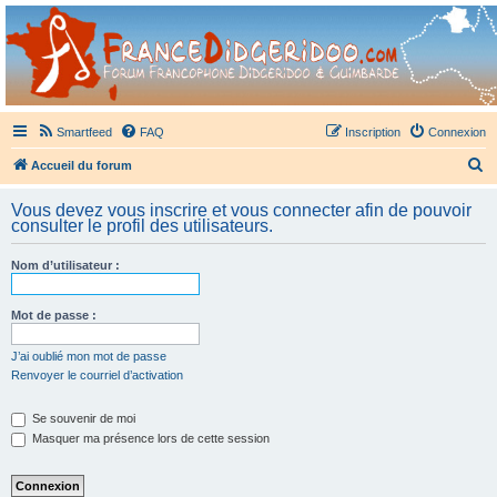
France Didgeridoo
Didgeridoo et Guimbarde sur France Didgeridoo - retrouvez la communauté.
Smartfeed
FAQ
Inscription
Connexion
R
Accueil du forum
e
Vous devez vous inscrire et vous connecter afin de pouvoir
c
consulter le profil des utilisateurs.
h
Nom d’utilisateur :
e
r
Mot de passe :
c
h
J’ai oublié mon mot de passe
Renvoyer le courriel d’activation
e
r
Se souvenir de moi
Masquer ma présence lors de cette session