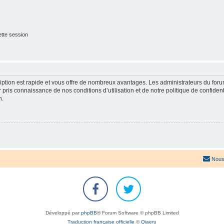
tte session
cription est rapide et vous offre de nombreux avantages. Les administrateurs du fo
ir pris connaissance de nos conditions d’utilisation et de notre politique de confide
n.
Nous
Développé par
phpBB
® Forum Software © phpBB Limited
Traduction française officielle
©
Qiaeru