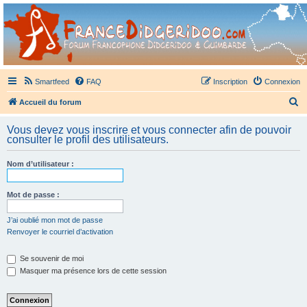
France Didgeridoo
Didgeridoo et Guimbarde sur France Didgeridoo - retrouvez la communauté.
Smartfeed
FAQ
Inscription
Connexion
R
Accueil du forum
e
Vous devez vous inscrire et vous connecter afin de pouvoir
c
consulter le profil des utilisateurs.
h
Nom d’utilisateur :
e
r
Mot de passe :
c
h
J’ai oublié mon mot de passe
Renvoyer le courriel d’activation
e
r
Se souvenir de moi
Masquer ma présence lors de cette session