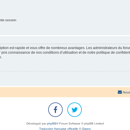
tte session
cription est rapide et vous offre de nombreux avantages. Les administrateurs du fo
ir pris connaissance de nos conditions d’utilisation et de notre politique de confide
n.
Nous
Développé par
phpBB
® Forum Software © phpBB Limited
Traduction française officielle
©
Qiaeru