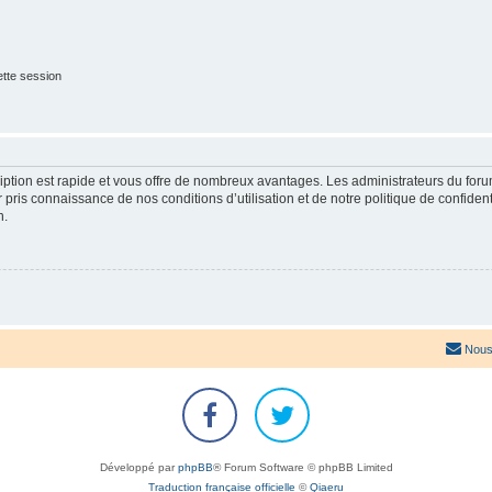
tte session
cription est rapide et vous offre de nombreux avantages. Les administrateurs du fo
ir pris connaissance de nos conditions d’utilisation et de notre politique de confide
n.
Nous
Développé par
phpBB
® Forum Software © phpBB Limited
Traduction française officielle
©
Qiaeru