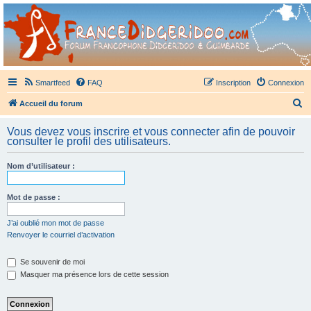
France Didgeridoo
Didgeridoo et Guimbarde sur France Didgeridoo - retrouvez la communauté.
Smartfeed
FAQ
Inscription
Connexion
R
Accueil du forum
e
Vous devez vous inscrire et vous connecter afin de pouvoir
c
consulter le profil des utilisateurs.
h
Nom d’utilisateur :
e
r
Mot de passe :
c
h
J’ai oublié mon mot de passe
Renvoyer le courriel d’activation
e
r
Se souvenir de moi
Masquer ma présence lors de cette session