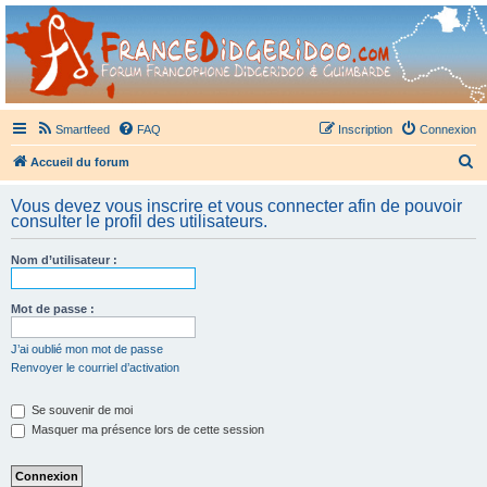
France Didgeridoo
Didgeridoo et Guimbarde sur France Didgeridoo - retrouvez la communauté.
Smartfeed
FAQ
Inscription
Connexion
R
Accueil du forum
e
Vous devez vous inscrire et vous connecter afin de pouvoir
c
consulter le profil des utilisateurs.
h
Nom d’utilisateur :
e
r
Mot de passe :
c
h
J’ai oublié mon mot de passe
Renvoyer le courriel d’activation
e
r
Se souvenir de moi
Masquer ma présence lors de cette session