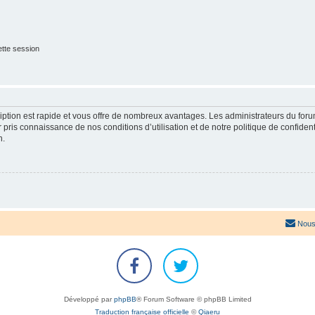
tte session
cription est rapide et vous offre de nombreux avantages. Les administrateurs du fo
ir pris connaissance de nos conditions d’utilisation et de notre politique de confide
n.
Nous
Développé par
phpBB
® Forum Software © phpBB Limited
Traduction française officielle
©
Qiaeru