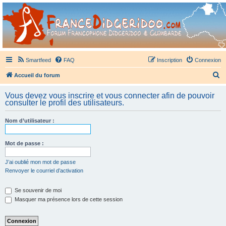
France Didgeridoo
Didgeridoo et Guimbarde sur France Didgeridoo - retrouvez la communauté.
Smartfeed
FAQ
Inscription
Connexion
R
Accueil du forum
e
Vous devez vous inscrire et vous connecter afin de pouvoir
c
consulter le profil des utilisateurs.
h
Nom d’utilisateur :
e
r
Mot de passe :
c
h
J’ai oublié mon mot de passe
Renvoyer le courriel d’activation
e
r
Se souvenir de moi
Masquer ma présence lors de cette session