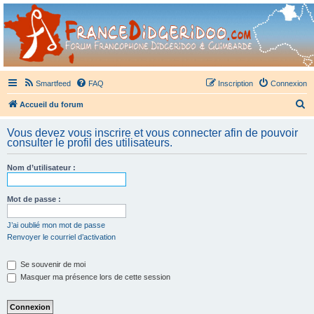
France Didgeridoo
Didgeridoo et Guimbarde sur France Didgeridoo - retrouvez la communauté.
Smartfeed
FAQ
Inscription
Connexion
R
Accueil du forum
e
Vous devez vous inscrire et vous connecter afin de pouvoir
c
consulter le profil des utilisateurs.
h
Nom d’utilisateur :
e
r
Mot de passe :
c
h
J’ai oublié mon mot de passe
Renvoyer le courriel d’activation
e
r
Se souvenir de moi
Masquer ma présence lors de cette session