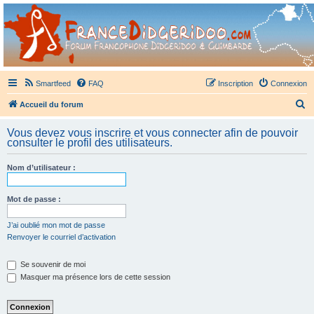
France Didgeridoo
Didgeridoo et Guimbarde sur France Didgeridoo - retrouvez la communauté.
Smartfeed
FAQ
Inscription
Connexion
R
Accueil du forum
e
Vous devez vous inscrire et vous connecter afin de pouvoir
c
consulter le profil des utilisateurs.
h
Nom d’utilisateur :
e
r
Mot de passe :
c
h
J’ai oublié mon mot de passe
Renvoyer le courriel d’activation
e
r
Se souvenir de moi
Masquer ma présence lors de cette session