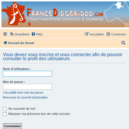
France Didgeridoo
Didgeridoo et Guimbarde sur France Didgeridoo - retrouvez la communauté.
Smartfeed
FAQ
Inscription
Connexion
R
Accueil du forum
e
Vous devez vous inscrire et vous connecter afin de pouvoir
c
consulter le profil des utilisateurs.
h
Nom d’utilisateur :
e
r
Mot de passe :
c
h
J’ai oublié mon mot de passe
Renvoyer le courriel d’activation
e
r
Se souvenir de moi
Masquer ma présence lors de cette session