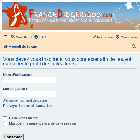
France Didgeridoo
Didgeridoo et Guimbarde sur France Didgeridoo - retrouvez la communauté.
Smartfeed
FAQ
Inscription
Connexion
R
Accueil du forum
e
Vous devez vous inscrire et vous connecter afin de pouvoir
c
consulter le profil des utilisateurs.
h
Nom d’utilisateur :
e
r
Mot de passe :
c
h
J’ai oublié mon mot de passe
Renvoyer le courriel d’activation
e
r
Se souvenir de moi
Masquer ma présence lors de cette session