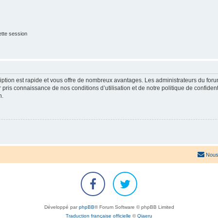
tte session
cription est rapide et vous offre de nombreux avantages. Les administrateurs du fo
ir pris connaissance de nos conditions d’utilisation et de notre politique de confide
n.
Nous
Développé par
phpBB
® Forum Software © phpBB Limited
Traduction française officielle
©
Qiaeru