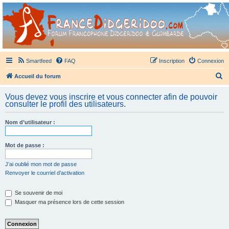
France Didgeridoo
Didgeridoo et Guimbarde sur France Didgeridoo - retrouvez la communauté.
Smartfeed
FAQ
Inscription
Connexion
R
Accueil du forum
e
Vous devez vous inscrire et vous connecter afin de pouvoir
c
consulter le profil des utilisateurs.
h
Nom d’utilisateur :
e
r
Mot de passe :
c
h
J’ai oublié mon mot de passe
Renvoyer le courriel d’activation
e
r
Se souvenir de moi
Masquer ma présence lors de cette session