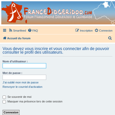
France Didgeridoo
Didgeridoo et Guimbarde sur France Didgeridoo - retrouvez la communauté.
Smartfeed
FAQ
Inscription
Connexion
R
Accueil du forum
e
Vous devez vous inscrire et vous connecter afin de pouvoir
c
consulter le profil des utilisateurs.
h
Nom d’utilisateur :
e
r
Mot de passe :
c
h
J’ai oublié mon mot de passe
Renvoyer le courriel d’activation
e
r
Se souvenir de moi
Masquer ma présence lors de cette session