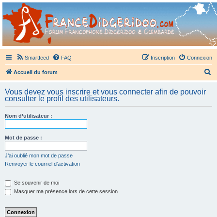
France Didgeridoo
Didgeridoo et Guimbarde sur France Didgeridoo - retrouvez la communauté.
Smartfeed
FAQ
Inscription
Connexion
R
Accueil du forum
e
Vous devez vous inscrire et vous connecter afin de pouvoir
c
consulter le profil des utilisateurs.
h
Nom d’utilisateur :
e
r
Mot de passe :
c
h
J’ai oublié mon mot de passe
Renvoyer le courriel d’activation
e
r
Se souvenir de moi
Masquer ma présence lors de cette session