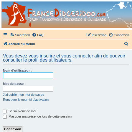
France Didgeridoo
Didgeridoo et Guimbarde sur France Didgeridoo - retrouvez la communauté.
Smartfeed
FAQ
Inscription
Connexion
R
Accueil du forum
e
Vous devez vous inscrire et vous connecter afin de pouvoir
c
consulter le profil des utilisateurs.
h
Nom d’utilisateur :
e
r
Mot de passe :
c
h
J’ai oublié mon mot de passe
Renvoyer le courriel d’activation
e
r
Se souvenir de moi
Masquer ma présence lors de cette session