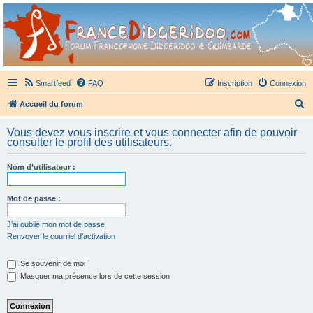
France Didgeridoo
Didgeridoo et Guimbarde sur France Didgeridoo - retrouvez la communauté.
Smartfeed
FAQ
Inscription
Connexion
R
Accueil du forum
e
Vous devez vous inscrire et vous connecter afin de pouvoir
c
consulter le profil des utilisateurs.
h
Nom d’utilisateur :
e
r
Mot de passe :
c
h
J’ai oublié mon mot de passe
Renvoyer le courriel d’activation
e
r
Se souvenir de moi
Masquer ma présence lors de cette session