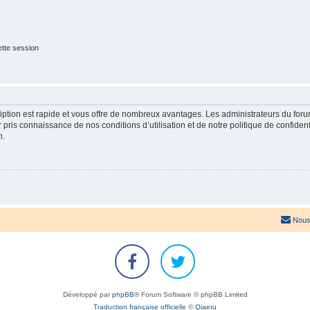
tte session
cription est rapide et vous offre de nombreux avantages. Les administrateurs du fo
ir pris connaissance de nos conditions d’utilisation et de notre politique de confide
n.
Nous
Développé par
phpBB
® Forum Software © phpBB Limited
Traduction française officielle
©
Qiaeru