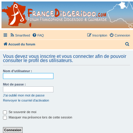
France Didgeridoo
Didgeridoo et Guimbarde sur France Didgeridoo - retrouvez la communauté.
Smartfeed
FAQ
Inscription
Connexion
R
Accueil du forum
e
Vous devez vous inscrire et vous connecter afin de pouvoir
c
consulter le profil des utilisateurs.
h
Nom d’utilisateur :
e
r
Mot de passe :
c
h
J’ai oublié mon mot de passe
Renvoyer le courriel d’activation
e
r
Se souvenir de moi
Masquer ma présence lors de cette session