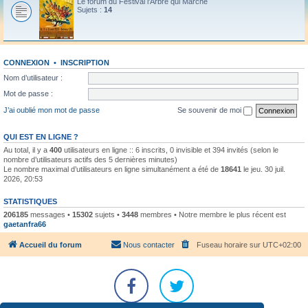
Le forum du Festival l'Arbre qui Marche
Sujets :
14
CONNEXION
•
INSCRIPTION
Nom d’utilisateur :
Mot de passe :
J’ai oublié mon mot de passe
Se souvenir de moi
QUI EST EN LIGNE ?
Au total, il y a
400
utilisateurs en ligne :: 6 inscrits, 0 invisible et 394 invités (selon le
nombre d’utilisateurs actifs des 5 dernières minutes)
Le nombre maximal d’utilisateurs en ligne simultanément a été de
18641
le jeu. 30 juil.
2026, 20:53
STATISTIQUES
206185
messages •
15302
sujets •
3448
membres • Notre membre le plus récent est
gaetanfra66
Accueil du forum
Nous contacter
Fuseau horaire sur
UTC+02:00