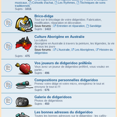
musicaux
,
Conseils d'achat
,
Les Rythmes
,
Techniques de sons
traditionnels
Sujets :
1015
Brico-didge
Tout sur le bricolage de votre didgeridoo. Fabrication,
modification, réparation et décoration.
Sous-forums :
Entretien et réparation
,
Sandidge
Sujets :
1422
Culture Aborigène en Australie
La culture
Aborigène en Australie à travers la peinture, les légendes, la vie
de tous les jours
Sous-forums :
L'Australie
,
Les Aborigènes
,
Histoire du
didgeridoo
Sujets :
475
Vos joueurs de didgeridoo préférés
Vous avez un joueur de didgeridoo préféré, vous voulez en
parler...
Sujets :
496
Compositions personnelles didgeridoo
Prenez votre didge et votre micro, enregistrez le tout et
envoyez le tout ici !!!
Sujets :
676
Galerie de didgeridoos
Photos de didgeridoos
Sujets :
450
Les bonnes adresses du didgeridoo
Toutes les bonnes adresses sur le didgeridoo : les cafés-