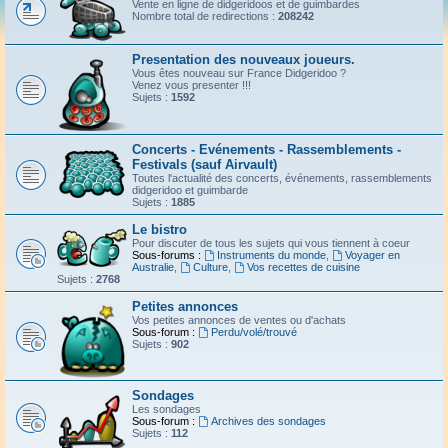
Vente en ligne de didgeridoos et de guimbardes
Nombre total de redirections :
208242
Presentation des nouveaux joueurs.
Vous êtes nouveau sur France Didgeridoo ?
Venez vous presenter !!!
Sujets :
1592
Concerts - Evénements - Rassemblements -
Festivals (sauf Airvault)
Toutes l'actualité des concerts, événements, rassemblements
didgeridoo et guimbarde
Sujets :
1885
Le bistro
Pour discuter de tous les sujets qui vous tiennent à coeur
Sous-forums :
Instruments du monde
,
Voyager en
Australie
,
Culture
,
Vos recettes de cuisine
Sujets :
2768
Petites annonces
Vos petites annonces de ventes ou d'achats
Sous-forum :
Perdu/volé/trouvé
Sujets :
902
Sondages
Les sondages
Sous-forum :
Archives des sondages
Sujets :
112