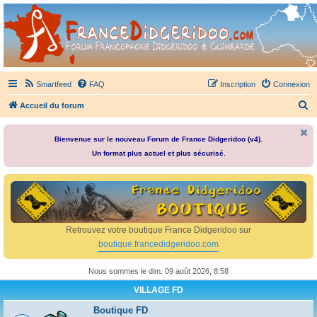
France Didgeridoo
Didgeridoo et Guimbarde sur France Didgeridoo - retrouvez la communauté.
Smartfeed
FAQ
Inscription
Connexion
R
Accueil du forum
e
c
Bienvenue sur le nouveau Forum de France Didgeridoo (v4).
Un format plus actuel et plus sécurisé.
h
e
r
c
h
Retrouvez votre boutique France Didgeridoo sur
e
boutique.francedidgeridoo.com
r
Nous sommes le dim. 09 août 2026, 8:58
VILLAGE FD
Boutique FD