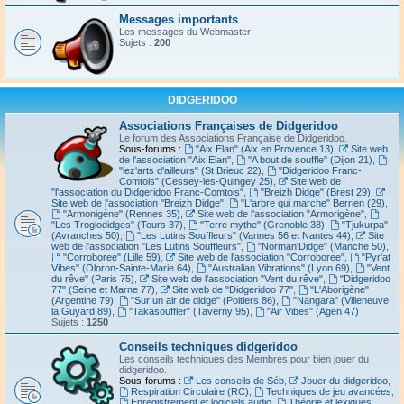
Messages importants
Les messages du Webmaster
Sujets :
200
DIDGERIDOO
Associations Françaises de Didgeridoo
Le forum des Associations Française de Didgeridoo.
Sous-forums :
"Aix Elan" (Aix en Provence 13)
,
Site web
de l'association "Aix Elan"
,
"A bout de souffle" (Dijon 21)
,
"lez'arts d'ailleurs" (St Brieuc 22)
,
"Didgeridoo Franc-
Comtois" (Cessey-les-Quingey 25)
,
Site web de
"l'association du Didgeridoo Franc-Comtois"
,
"Breizh Didge" (Brest 29)
,
Site web de l'association "Breizh Didge"
,
"L'arbre qui marche" Berrien (29)
,
"Armonigène" (Rennes 35)
,
Site web de l'association "Armorigène"
,
"Les Troglodidges" (Tours 37)
,
"Terre mythe" (Grenoble 38)
,
"Tjukurpa"
(Avranches 50)
,
"Les Lutins Souffleurs" (Vannes 56 et Nantes 44)
,
Site
web de l'association "Les Lutins Souffleurs"
,
"Norman'Didge" (Manche 50)
,
"Corroboree" (Lille 59)
,
Site web de l'association "Corroboree"
,
"Pyr'at
Vibes" (Oloron-Sainte-Marie 64)
,
"Australian Vibrations" (Lyon 69)
,
"Vent
du rêve" (Paris 75)
,
Site web de l'association "Vent du rêve"
,
"Didgeridoo
77" (Seine et Marne 77)
,
Site web de "Didgeridoo 77"
,
"L'Aborigène"
(Argentine 79)
,
"Sur un air de didge" (Poitiers 86)
,
"Nangara" (Villeneuve
la Guyard 89)
,
"Takasouffler" (Taverny 95)
,
"Air Vibes" (Agen 47)
Sujets :
1250
Conseils techniques didgeridoo
Les conseils techniques des Membres pour bien jouer du
didgeridoo.
Sous-forums :
Les conseils de Séb
,
Jouer du didgeridoo
,
Respiration Circulaire (RC)
,
Techniques de jeu avancées
,
Enregistrement et logiciels audio
,
Théorie et lexiques