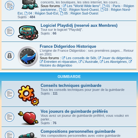
concerts, les boutiques, les sites internet, les cours...
Sous-forums :
Les "World Wide liens"
,
01 : Paris - Région
parisienne.
,
02 : Région Nord-Ouest
,
03 : Région Nord-
Est
,
04 : Région Sud-Est
,
05 : Région Sud-Ouest
Sujets :
484
Logiciel Playdidj (reservé aux Membres)
Tout sur le logiciel "Playdidj".
Sujets :
66
France Didgeridoo Historique
L'origine de France Didgeridoo : ses premières pages... Retour
en 2001
Sous-forums :
Les conseils de Séb
,
Jouer du didgeridoo
,
Entretien et réparation
,
L'Australie
,
Les Aborigènes
,
Histoire du didgeridoo
GUIMBARDE
Conseils techniques guimbarde
Tous les conseils techniques pour jouer de la guimbarde
Sujets :
111
Vos joueurs de guimbarde préférés
Vous avez un joueur de guimbarde préféré, vous voulez en
parler...
Sujets :
76
Compositions personnelles guimbarde
Vos compositions personnelles avec votre guimbarde