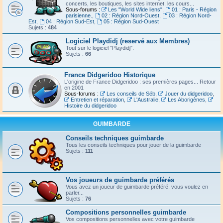
concerts, les boutiques, les sites internet, les cours...
Sous-forums :
Les "World Wide liens"
,
01 : Paris - Région
parisienne.
,
02 : Région Nord-Ouest
,
03 : Région Nord-
Est
,
04 : Région Sud-Est
,
05 : Région Sud-Ouest
Sujets :
484
Logiciel Playdidj (reservé aux Membres)
Tout sur le logiciel "Playdidj".
Sujets :
66
France Didgeridoo Historique
L'origine de France Didgeridoo : ses premières pages... Retour
en 2001
Sous-forums :
Les conseils de Séb
,
Jouer du didgeridoo
,
Entretien et réparation
,
L'Australie
,
Les Aborigènes
,
Histoire du didgeridoo
GUIMBARDE
Conseils techniques guimbarde
Tous les conseils techniques pour jouer de la guimbarde
Sujets :
111
Vos joueurs de guimbarde préférés
Vous avez un joueur de guimbarde préféré, vous voulez en
parler...
Sujets :
76
Compositions personnelles guimbarde
Vos compositions personnelles avec votre guimbarde