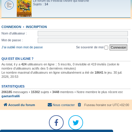
Le forum du Festival l'Arbre qui Marche
Sujets :
14
CONNEXION
•
INSCRIPTION
Nom d’utilisateur :
Mot de passe :
J’ai oublié mon mot de passe
Se souvenir de moi
QUI EST EN LIGNE ?
Au total, il y a
424
utilisateurs en ligne :: 5 inscrits, 0 invisible et 419 invités (selon le
nombre d’utilisateurs actifs des 5 dernières minutes)
Le nombre maximal d’utilisateurs en ligne simultanément a été de
18641
le jeu. 30 juil.
2026, 20:53
STATISTIQUES
206185
messages •
15302
sujets •
3448
membres • Notre membre le plus récent est
gaetanfra66
Accueil du forum
Nous contacter
Fuseau horaire sur
UTC+02:00