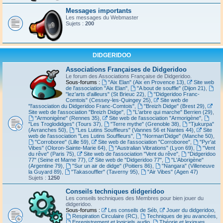
Messages importants
Les messages du Webmaster
Sujets :
200
DIDGERIDOO
Associations Françaises de Didgeridoo
Le forum des Associations Française de Didgeridoo.
Sous-forums :
"Aix Elan" (Aix en Provence 13)
,
Site web
de l'association "Aix Elan"
,
"A bout de souffle" (Dijon 21)
,
"lez'arts d'ailleurs" (St Brieuc 22)
,
"Didgeridoo Franc-
Comtois" (Cessey-les-Quingey 25)
,
Site web de
"l'association du Didgeridoo Franc-Comtois"
,
"Breizh Didge" (Brest 29)
,
Site web de l'association "Breizh Didge"
,
"L'arbre qui marche" Berrien (29)
,
"Armonigène" (Rennes 35)
,
Site web de l'association "Armorigène"
,
"Les Troglodidges" (Tours 37)
,
"Terre mythe" (Grenoble 38)
,
"Tjukurpa"
(Avranches 50)
,
"Les Lutins Souffleurs" (Vannes 56 et Nantes 44)
,
Site
web de l'association "Les Lutins Souffleurs"
,
"Norman'Didge" (Manche 50)
,
"Corroboree" (Lille 59)
,
Site web de l'association "Corroboree"
,
"Pyr'at
Vibes" (Oloron-Sainte-Marie 64)
,
"Australian Vibrations" (Lyon 69)
,
"Vent
du rêve" (Paris 75)
,
Site web de l'association "Vent du rêve"
,
"Didgeridoo
77" (Seine et Marne 77)
,
Site web de "Didgeridoo 77"
,
"L'Aborigène"
(Argentine 79)
,
"Sur un air de didge" (Poitiers 86)
,
"Nangara" (Villeneuve
la Guyard 89)
,
"Takasouffler" (Taverny 95)
,
"Air Vibes" (Agen 47)
Sujets :
1250
Conseils techniques didgeridoo
Les conseils techniques des Membres pour bien jouer du
didgeridoo.
Sous-forums :
Les conseils de Séb
,
Jouer du didgeridoo
,
Respiration Circulaire (RC)
,
Techniques de jeu avancées
,
Enregistrement et logiciels audio
,
Théorie et lexiques