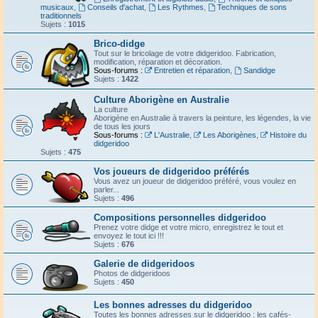
musicaux
,
Conseils d'achat
,
Les Rythmes
,
Techniques de sons
traditionnels
Sujets :
1015
Brico-didge
Tout sur le bricolage de votre didgeridoo. Fabrication,
modification, réparation et décoration.
Sous-forums :
Entretien et réparation
,
Sandidge
Sujets :
1422
Culture Aborigène en Australie
La culture
Aborigène en Australie à travers la peinture, les légendes, la vie
de tous les jours
Sous-forums :
L'Australie
,
Les Aborigènes
,
Histoire du
didgeridoo
Sujets :
475
Vos joueurs de didgeridoo préférés
Vous avez un joueur de didgeridoo préféré, vous voulez en
parler...
Sujets :
496
Compositions personnelles didgeridoo
Prenez votre didge et votre micro, enregistrez le tout et
envoyez le tout ici !!!
Sujets :
676
Galerie de didgeridoos
Photos de didgeridoos
Sujets :
450
Les bonnes adresses du didgeridoo
Toutes les bonnes adresses sur le didgeridoo : les cafés-