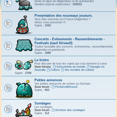
Vente en ligne de didgeridoos et de guimbardes
Nombre total de redirections :
206915
Presentation des nouveaux joueurs.
Vous êtes nouveau sur France Didgeridoo ?
Venez vous presenter !!!
Sujets :
1592
Concerts - Evénements - Rassemblements -
Festivals (sauf Airvault)
Toutes l'actualité des concerts, événements, rassemblements
didgeridoo et guimbarde
Sujets :
1885
Le bistro
Pour discuter de tous les sujets qui vous tiennent à coeur
Sous-forums :
Instruments du monde
,
Voyager en
Australie
,
Culture
,
Vos recettes de cuisine
Sujets :
2768
Petites annonces
Vos petites annonces de ventes ou d'achats
Sous-forum :
Perdu/volé/trouvé
Sujets :
902
Sondages
Les sondages
Sous-forum :
Archives des sondages
Sujets :
112