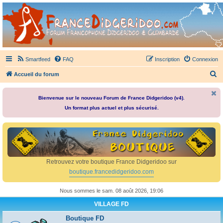
France Didgeridoo
Didgeridoo et Guimbarde sur France Didgeridoo - retrouvez la communauté.
Smartfeed
FAQ
Inscription
Connexion
R
Accueil du forum
e
c
Bienvenue sur le nouveau Forum de France Didgeridoo (v4).
Un format plus actuel et plus sécurisé.
h
e
r
c
h
Retrouvez votre boutique France Didgeridoo sur
e
boutique.francedidgeridoo.com
r
Nous sommes le sam. 08 août 2026, 19:06
VILLAGE FD
Boutique FD