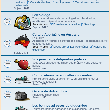
musicaux
,
Conseils d'achat
,
Les Rythmes
,
Techniques de sons
traditionnels
Sujets :
1015
Brico-didge
Tout sur le bricolage de votre didgeridoo. Fabrication,
modification, réparation et décoration.
Sous-forums :
Entretien et réparation
,
Sandidge
Sujets :
1422
Culture Aborigène en Australie
La culture
Aborigène en Australie à travers la peinture, les légendes, la vie
de tous les jours
Sous-forums :
L'Australie
,
Les Aborigènes
,
Histoire du
didgeridoo
Sujets :
475
Vos joueurs de didgeridoo préférés
Vous avez un joueur de didgeridoo préféré, vous voulez en
parler...
Sujets :
496
Compositions personnelles didgeridoo
Prenez votre didge et votre micro, enregistrez le tout et
envoyez le tout ici !!!
Sujets :
676
Galerie de didgeridoos
Photos de didgeridoos
Sujets :
450
Les bonnes adresses du didgeridoo
Toutes les bonnes adresses sur le didgeridoo : les cafés-