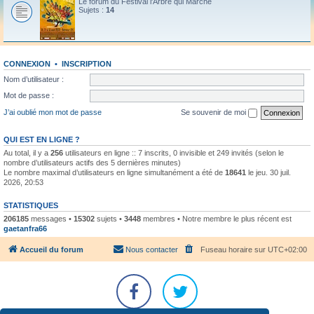
Le forum du Festival l'Arbre qui Marche
Sujets :
14
CONNEXION
•
INSCRIPTION
Nom d’utilisateur :
Mot de passe :
J’ai oublié mon mot de passe
Se souvenir de moi
QUI EST EN LIGNE ?
Au total, il y a
256
utilisateurs en ligne :: 7 inscrits, 0 invisible et 249 invités (selon le
nombre d’utilisateurs actifs des 5 dernières minutes)
Le nombre maximal d’utilisateurs en ligne simultanément a été de
18641
le jeu. 30 juil.
2026, 20:53
STATISTIQUES
206185
messages •
15302
sujets •
3448
membres • Notre membre le plus récent est
gaetanfra66
Accueil du forum
Nous contacter
Fuseau horaire sur
UTC+02:00