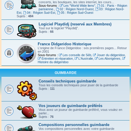
concerts, les boutiques, les sites internet, les cours...
Sous-forums :
Les "World Wide liens"
,
01 : Paris - Région
parisienne.
,
02 : Région Nord-Ouest
,
03 : Région Nord-
Est
,
04 : Région Sud-Est
,
05 : Région Sud-Ouest
Sujets :
484
Logiciel Playdidj (reservé aux Membres)
Tout sur le logiciel "Playdidj".
Sujets :
66
France Didgeridoo Historique
L'origine de France Didgeridoo : ses premières pages... Retour
en 2001
Sous-forums :
Les conseils de Séb
,
Jouer du didgeridoo
,
Entretien et réparation
,
L'Australie
,
Les Aborigènes
,
Histoire du didgeridoo
GUIMBARDE
Conseils techniques guimbarde
Tous les conseils techniques pour jouer de la guimbarde
Sujets :
111
Vos joueurs de guimbarde préférés
Vous avez un joueur de guimbarde préféré, vous voulez en
parler...
Sujets :
76
Compositions personnelles guimbarde
Vos compositions personnelles avec votre guimbarde