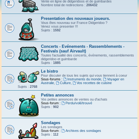
Vente en ligne de didgeridoos et de guimbardes
Nombre total de redirections :
206432
Presentation des nouveaux joueurs.
Vous êtes nouveau sur France Didgeridoo ?
Venez vous presenter !!!
Sujets :
1592
Concerts - Evénements - Rassemblements -
Festivals (sauf Airvault)
Toutes l'actualité des concerts, événements, rassemblements
didgeridoo et guimbarde
Sujets :
1885
Le bistro
Pour discuter de tous les sujets qui vous tiennent à coeur
Sous-forums :
Instruments du monde
,
Voyager en
Australie
,
Culture
,
Vos recettes de cuisine
Sujets :
2768
Petites annonces
Vos petites annonces de ventes ou d'achats
Sous-forum :
Perdu/volé/trouvé
Sujets :
902
Sondages
Les sondages
Sous-forum :
Archives des sondages
Sujets :
112