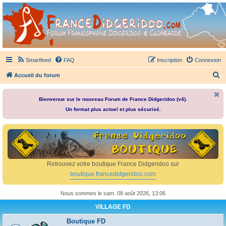
France Didgeridoo
Didgeridoo et Guimbarde sur France Didgeridoo - retrouvez la communauté.
Smartfeed
FAQ
Inscription
Connexion
R
Accueil du forum
e
c
Bienvenue sur le nouveau Forum de France Didgeridoo (v4).
Un format plus actuel et plus sécurisé.
h
e
r
c
h
Retrouvez votre boutique France Didgeridoo sur
e
boutique.francedidgeridoo.com
r
Nous sommes le sam. 08 août 2026, 13:06
VILLAGE FD
Boutique FD