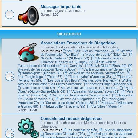
Messages importants
Les messages du Webmaster
Sujets :
200
DIDGERIDOO
Associations Françaises de Didgeridoo
Le forum des Associations Française de Didgeridoo.
Sous-forums :
"Aix Elan" (Aix en Provence 13)
,
Site web
de l'association "Aix Elan"
,
"A bout de souffle" (Dijon 21)
,
"lez'arts d'ailleurs" (St Brieuc 22)
,
"Didgeridoo Franc-
Comtois" (Cessey-les-Quingey 25)
,
Site web de
"l'association du Didgeridoo Franc-Comtois"
,
"Breizh Didge" (Brest 29)
,
Site web de l'association "Breizh Didge"
,
"L'arbre qui marche" Berrien (29)
,
"Armonigène" (Rennes 35)
,
Site web de l'association "Armorigène"
,
"Les Troglodidges" (Tours 37)
,
"Terre mythe" (Grenoble 38)
,
"Tjukurpa"
(Avranches 50)
,
"Les Lutins Souffleurs" (Vannes 56 et Nantes 44)
,
Site
web de l'association "Les Lutins Souffleurs"
,
"Norman'Didge" (Manche 50)
,
"Corroboree" (Lille 59)
,
Site web de l'association "Corroboree"
,
"Pyr'at
Vibes" (Oloron-Sainte-Marie 64)
,
"Australian Vibrations" (Lyon 69)
,
"Vent
du rêve" (Paris 75)
,
Site web de l'association "Vent du rêve"
,
"Didgeridoo
77" (Seine et Marne 77)
,
Site web de "Didgeridoo 77"
,
"L'Aborigène"
(Argentine 79)
,
"Sur un air de didge" (Poitiers 86)
,
"Nangara" (Villeneuve
la Guyard 89)
,
"Takasouffler" (Taverny 95)
,
"Air Vibes" (Agen 47)
Sujets :
1250
Conseils techniques didgeridoo
Les conseils techniques des Membres pour bien jouer du
didgeridoo.
Sous-forums :
Les conseils de Séb
,
Jouer du didgeridoo
,
Respiration Circulaire (RC)
,
Techniques de jeu avancées
,
Enregistrement et logiciels audio
,
Théorie et lexiques