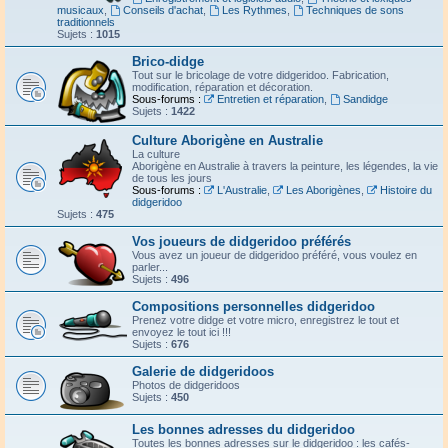
musicaux
,
Conseils d'achat
,
Les Rythmes
,
Techniques de sons
traditionnels
Sujets :
1015
Brico-didge
Tout sur le bricolage de votre didgeridoo. Fabrication,
modification, réparation et décoration.
Sous-forums :
Entretien et réparation
,
Sandidge
Sujets :
1422
Culture Aborigène en Australie
La culture
Aborigène en Australie à travers la peinture, les légendes, la vie
de tous les jours
Sous-forums :
L'Australie
,
Les Aborigènes
,
Histoire du
didgeridoo
Sujets :
475
Vos joueurs de didgeridoo préférés
Vous avez un joueur de didgeridoo préféré, vous voulez en
parler...
Sujets :
496
Compositions personnelles didgeridoo
Prenez votre didge et votre micro, enregistrez le tout et
envoyez le tout ici !!!
Sujets :
676
Galerie de didgeridoos
Photos de didgeridoos
Sujets :
450
Les bonnes adresses du didgeridoo
Toutes les bonnes adresses sur le didgeridoo : les cafés-