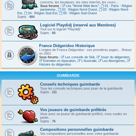
concerts, les boutiques, les sites internet, les cours...
Sous-forums :
Les "World Wide liens"
,
01 : Paris - Région
parisienne.
,
02 : Région Nord-Ouest
,
03 : Région Nord-
Est
,
04 : Région Sud-Est
,
05 : Région Sud-Ouest
Sujets :
484
Logiciel Playdidj (reservé aux Membres)
Tout sur le logiciel "Playdidj".
Sujets :
66
France Didgeridoo Historique
L'origine de France Didgeridoo : ses premières pages... Retour
en 2001
Sous-forums :
Les conseils de Séb
,
Jouer du didgeridoo
,
Entretien et réparation
,
L'Australie
,
Les Aborigènes
,
Histoire du didgeridoo
GUIMBARDE
Conseils techniques guimbarde
Tous les conseils techniques pour jouer de la guimbarde
Sujets :
111
Vos joueurs de guimbarde préférés
Vous avez un joueur de guimbarde préféré, vous voulez en
parler...
Sujets :
76
Compositions personnelles guimbarde
Vos compositions personnelles avec votre guimbarde