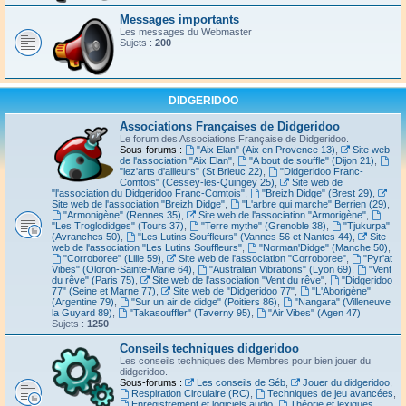
Messages importants
Les messages du Webmaster
Sujets :
200
DIDGERIDOO
Associations Françaises de Didgeridoo
Le forum des Associations Française de Didgeridoo.
Sous-forums :
"Aix Elan" (Aix en Provence 13)
,
Site web
de l'association "Aix Elan"
,
"A bout de souffle" (Dijon 21)
,
"lez'arts d'ailleurs" (St Brieuc 22)
,
"Didgeridoo Franc-
Comtois" (Cessey-les-Quingey 25)
,
Site web de
"l'association du Didgeridoo Franc-Comtois"
,
"Breizh Didge" (Brest 29)
,
Site web de l'association "Breizh Didge"
,
"L'arbre qui marche" Berrien (29)
,
"Armonigène" (Rennes 35)
,
Site web de l'association "Armorigène"
,
"Les Troglodidges" (Tours 37)
,
"Terre mythe" (Grenoble 38)
,
"Tjukurpa"
(Avranches 50)
,
"Les Lutins Souffleurs" (Vannes 56 et Nantes 44)
,
Site
web de l'association "Les Lutins Souffleurs"
,
"Norman'Didge" (Manche 50)
,
"Corroboree" (Lille 59)
,
Site web de l'association "Corroboree"
,
"Pyr'at
Vibes" (Oloron-Sainte-Marie 64)
,
"Australian Vibrations" (Lyon 69)
,
"Vent
du rêve" (Paris 75)
,
Site web de l'association "Vent du rêve"
,
"Didgeridoo
77" (Seine et Marne 77)
,
Site web de "Didgeridoo 77"
,
"L'Aborigène"
(Argentine 79)
,
"Sur un air de didge" (Poitiers 86)
,
"Nangara" (Villeneuve
la Guyard 89)
,
"Takasouffler" (Taverny 95)
,
"Air Vibes" (Agen 47)
Sujets :
1250
Conseils techniques didgeridoo
Les conseils techniques des Membres pour bien jouer du
didgeridoo.
Sous-forums :
Les conseils de Séb
,
Jouer du didgeridoo
,
Respiration Circulaire (RC)
,
Techniques de jeu avancées
,
Enregistrement et logiciels audio
,
Théorie et lexiques