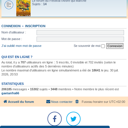
Le forum du Festival l'Arbre qui Marche
Sujets :
14
CONNEXION
•
INSCRIPTION
Nom d’utilisateur :
Mot de passe :
J’ai oublié mon mot de passe
Se souvenir de moi
QUI EST EN LIGNE ?
Au total, il y a
707
utilisateurs en ligne :: 5 inscrits, 0 invisible et 702 invités (selon le
nombre d’utilisateurs actifs des 5 dernières minutes)
Le nombre maximal d’utilisateurs en ligne simultanément a été de
18641
le jeu. 30 juil.
2026, 20:53
STATISTIQUES
206185
messages •
15302
sujets •
3448
membres • Notre membre le plus récent est
gaetanfra66
Accueil du forum
Nous contacter
Fuseau horaire sur
UTC+02:00