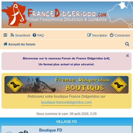
France Didgeridoo
Didgeridoo et Guimbarde sur France Didgeridoo - retrouvez la communauté.
Smartfeed
FAQ
Inscription
Connexion
R
Accueil du forum
e
c
Bienvenue sur le nouveau Forum de France Didgeridoo (v4).
Un format plus actuel et plus sécurisé.
h
e
r
c
h
Retrouvez votre boutique France Didgeridoo sur
e
boutique.francedidgeridoo.com
r
Nous sommes le sam. 08 août 2026, 0:29
VILLAGE FD
Boutique FD