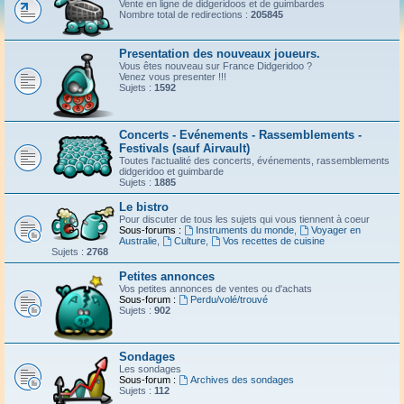
Vente en ligne de didgeridoos et de guimbardes
Nombre total de redirections :
205845
Presentation des nouveaux joueurs.
Vous êtes nouveau sur France Didgeridoo ?
Venez vous presenter !!!
Sujets :
1592
Concerts - Evénements - Rassemblements -
Festivals (sauf Airvault)
Toutes l'actualité des concerts, événements, rassemblements
didgeridoo et guimbarde
Sujets :
1885
Le bistro
Pour discuter de tous les sujets qui vous tiennent à coeur
Sous-forums :
Instruments du monde
,
Voyager en
Australie
,
Culture
,
Vos recettes de cuisine
Sujets :
2768
Petites annonces
Vos petites annonces de ventes ou d'achats
Sous-forum :
Perdu/volé/trouvé
Sujets :
902
Sondages
Les sondages
Sous-forum :
Archives des sondages
Sujets :
112