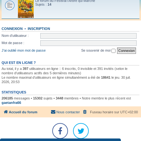
Le forum du Festival l'Arbre qui Marche
Sujets :
14
CONNEXION
•
INSCRIPTION
Nom d’utilisateur :
Mot de passe :
J’ai oublié mon mot de passe
Se souvenir de moi
QUI EST EN LIGNE ?
Au total, il y a
397
utilisateurs en ligne :: 6 inscrits, 0 invisible et 391 invités (selon le
nombre d’utilisateurs actifs des 5 dernières minutes)
Le nombre maximal d’utilisateurs en ligne simultanément a été de
18641
le jeu. 30 juil.
2026, 20:53
STATISTIQUES
206185
messages •
15302
sujets •
3448
membres • Notre membre le plus récent est
gaetanfra66
Accueil du forum
Nous contacter
Fuseau horaire sur
UTC+02:00