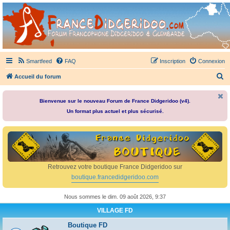
France Didgeridoo
Didgeridoo et Guimbarde sur France Didgeridoo - retrouvez la communauté.
Smartfeed
FAQ
Inscription
Connexion
R
Accueil du forum
e
c
Bienvenue sur le nouveau Forum de France Didgeridoo (v4).
Un format plus actuel et plus sécurisé.
h
e
r
c
h
Retrouvez votre boutique France Didgeridoo sur
e
boutique.francedidgeridoo.com
r
Nous sommes le dim. 09 août 2026, 9:37
VILLAGE FD
Boutique FD