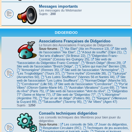
Messages importants
Les messages du Webmaster
Sujets :
200
DIDGERIDOO
Associations Françaises de Didgeridoo
Le forum des Associations Française de Didgeridoo.
Sous-forums :
"Aix Elan" (Aix en Provence 13)
,
Site web
de l'association "Aix Elan"
,
"A bout de souffle" (Dijon 21)
,
"lez'arts d'ailleurs" (St Brieuc 22)
,
"Didgeridoo Franc-
Comtois" (Cessey-les-Quingey 25)
,
Site web de
"l'association du Didgeridoo Franc-Comtois"
,
"Breizh Didge" (Brest 29)
,
Site web de l'association "Breizh Didge"
,
"L'arbre qui marche" Berrien (29)
,
"Armonigène" (Rennes 35)
,
Site web de l'association "Armorigène"
,
"Les Troglodidges" (Tours 37)
,
"Terre mythe" (Grenoble 38)
,
"Tjukurpa"
(Avranches 50)
,
"Les Lutins Souffleurs" (Vannes 56 et Nantes 44)
,
Site
web de l'association "Les Lutins Souffleurs"
,
"Norman'Didge" (Manche 50)
,
"Corroboree" (Lille 59)
,
Site web de l'association "Corroboree"
,
"Pyr'at
Vibes" (Oloron-Sainte-Marie 64)
,
"Australian Vibrations" (Lyon 69)
,
"Vent
du rêve" (Paris 75)
,
Site web de l'association "Vent du rêve"
,
"Didgeridoo
77" (Seine et Marne 77)
,
Site web de "Didgeridoo 77"
,
"L'Aborigène"
(Argentine 79)
,
"Sur un air de didge" (Poitiers 86)
,
"Nangara" (Villeneuve
la Guyard 89)
,
"Takasouffler" (Taverny 95)
,
"Air Vibes" (Agen 47)
Sujets :
1250
Conseils techniques didgeridoo
Les conseils techniques des Membres pour bien jouer du
didgeridoo.
Sous-forums :
Les conseils de Séb
,
Jouer du didgeridoo
,
Respiration Circulaire (RC)
,
Techniques de jeu avancées
,
Enregistrement et logiciels audio
,
Théorie et lexiques