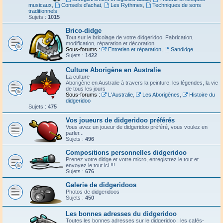
musicaux
,
Conseils d'achat
,
Les Rythmes
,
Techniques de sons
traditionnels
Sujets :
1015
Brico-didge
Tout sur le bricolage de votre didgeridoo. Fabrication,
modification, réparation et décoration.
Sous-forums :
Entretien et réparation
,
Sandidge
Sujets :
1422
Culture Aborigène en Australie
La culture
Aborigène en Australie à travers la peinture, les légendes, la vie
de tous les jours
Sous-forums :
L'Australie
,
Les Aborigènes
,
Histoire du
didgeridoo
Sujets :
475
Vos joueurs de didgeridoo préférés
Vous avez un joueur de didgeridoo préféré, vous voulez en
parler...
Sujets :
496
Compositions personnelles didgeridoo
Prenez votre didge et votre micro, enregistrez le tout et
envoyez le tout ici !!!
Sujets :
676
Galerie de didgeridoos
Photos de didgeridoos
Sujets :
450
Les bonnes adresses du didgeridoo
Toutes les bonnes adresses sur le didgeridoo : les cafés-