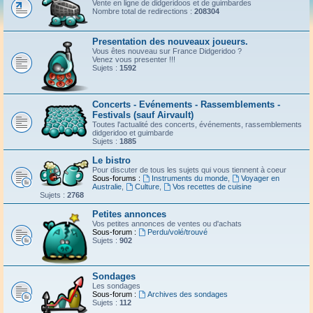
Vente en ligne de didgeridoos et de guimbardes
Nombre total de redirections :
208304
Presentation des nouveaux joueurs.
Vous êtes nouveau sur France Didgeridoo ?
Venez vous presenter !!!
Sujets :
1592
Concerts - Evénements - Rassemblements -
Festivals (sauf Airvault)
Toutes l'actualité des concerts, événements, rassemblements
didgeridoo et guimbarde
Sujets :
1885
Le bistro
Pour discuter de tous les sujets qui vous tiennent à coeur
Sous-forums :
Instruments du monde
,
Voyager en
Australie
,
Culture
,
Vos recettes de cuisine
Sujets :
2768
Petites annonces
Vos petites annonces de ventes ou d'achats
Sous-forum :
Perdu/volé/trouvé
Sujets :
902
Sondages
Les sondages
Sous-forum :
Archives des sondages
Sujets :
112