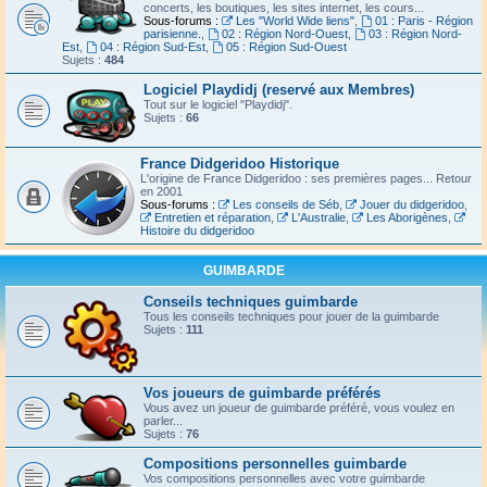
concerts, les boutiques, les sites internet, les cours...
Sous-forums :
Les "World Wide liens"
,
01 : Paris - Région
parisienne.
,
02 : Région Nord-Ouest
,
03 : Région Nord-
Est
,
04 : Région Sud-Est
,
05 : Région Sud-Ouest
Sujets :
484
Logiciel Playdidj (reservé aux Membres)
Tout sur le logiciel "Playdidj".
Sujets :
66
France Didgeridoo Historique
L'origine de France Didgeridoo : ses premières pages... Retour
en 2001
Sous-forums :
Les conseils de Séb
,
Jouer du didgeridoo
,
Entretien et réparation
,
L'Australie
,
Les Aborigènes
,
Histoire du didgeridoo
GUIMBARDE
Conseils techniques guimbarde
Tous les conseils techniques pour jouer de la guimbarde
Sujets :
111
Vos joueurs de guimbarde préférés
Vous avez un joueur de guimbarde préféré, vous voulez en
parler...
Sujets :
76
Compositions personnelles guimbarde
Vos compositions personnelles avec votre guimbarde