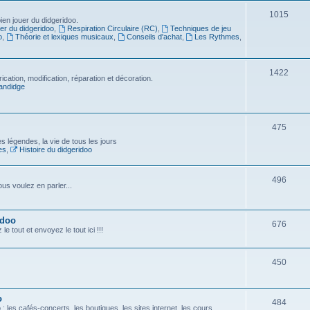
1015
en jouer du didgeridoo.
er du didgeridoo
,
Respiration Circulaire (RC)
,
Techniques de jeu
o
,
Théorie et lexiques musicaux
,
Conseils d'achat
,
Les Rythmes
,
1422
ication, modification, réparation et décoration.
andidge
475
es légendes, la vie de tous les jours
es
,
Histoire du didgeridoo
496
us voulez en parler...
idoo
676
e tout et envoyez le tout ici !!!
450
o
484
 les cafés-concerts, les boutiques, les sites internet, les cours...