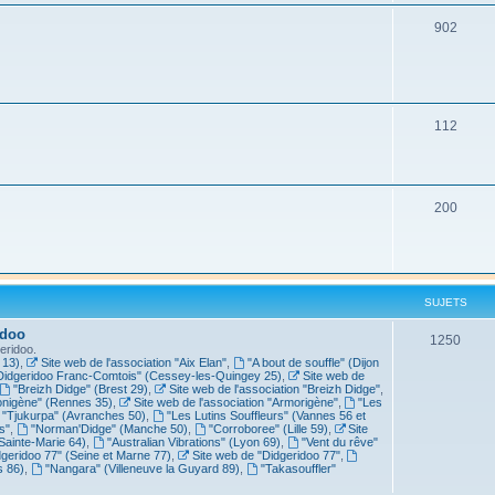
902
112
200
SUJETS
idoo
1250
eridoo.
 13)
,
Site web de l'association "Aix Elan"
,
"A bout de souffle" (Dijon
Didgeridoo Franc-Comtois" (Cessey-les-Quingey 25)
,
Site web de
"Breizh Didge" (Brest 29)
,
Site web de l'association "Breizh Didge"
,
nigène" (Rennes 35)
,
Site web de l'association "Armorigène"
,
"Les
"Tjukurpa" (Avranches 50)
,
"Les Lutins Souffleurs" (Vannes 56 et
s"
,
"Norman'Didge" (Manche 50)
,
"Corroboree" (Lille 59)
,
Site
Sainte-Marie 64)
,
"Australian Vibrations" (Lyon 69)
,
"Vent du rêve"
dgeridoo 77" (Seine et Marne 77)
,
Site web de "Didgeridoo 77"
,
s 86)
,
"Nangara" (Villeneuve la Guyard 89)
,
"Takasouffler"