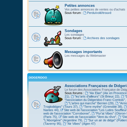
Petites annonces
Vos petites annonces de ventes ou d'achats
Sous-forum :
Perdu/volé/trouvé
Sondages
Les sondages
Sous-forum :
Archives des sondages
Messages importants
Les messages du Webmaster
DIDGERIDOO
Associations Françaises de Didger
Le forum des Associations Française de Didg
Sous-forums :
"Aix Elan" (Aix en Provence
21)
,
"lez'arts d'ailleurs" (St Brieuc 22)
,
"
"l'association du Didgeridoo Franc-Comtois"
,
"L'arbre qui marche" Berrien (29)
,
"Armo
Troglodidges" (Tours 37)
,
"Terre mythe" (Grenoble 38)
,
Nantes 44)
,
Site web de l'association "Les Lutins Souffleur
web de l'association "Corroboree"
,
"Pyr'at Vibes" (Oloron-
(Paris 75)
,
Site web de l'association "Vent du rêve"
,
"Di
"L'Aborigène" (Argentine 79)
,
"Sur un air de didge" (Poitier
(Taverny 95)
,
"Air Vibes" (Agen 47)