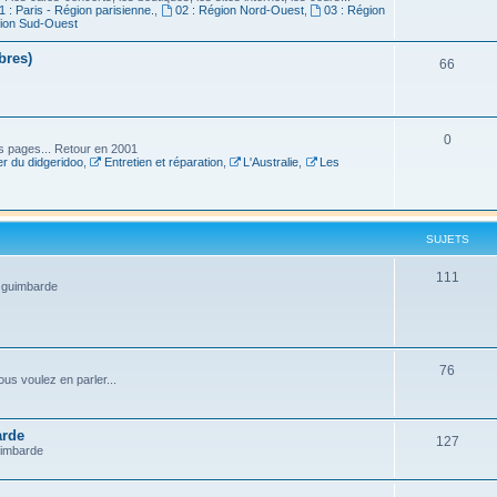
1 : Paris - Région parisienne.
,
02 : Région Nord-Ouest
,
03 : Région
gion Sud-Ouest
bres)
66
0
es pages... Retour en 2001
r du didgeridoo
,
Entretien et réparation
,
L'Australie
,
Les
SUJETS
111
a guimbarde
76
us voulez en parler...
arde
127
uimbarde