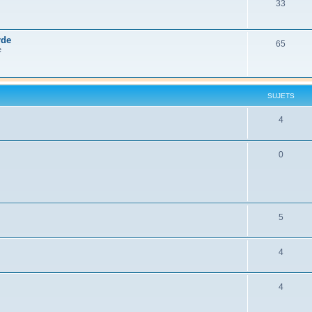
33
rde
65
e
SUJETS
4
0
5
4
4