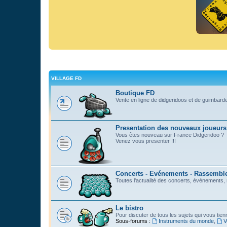
VILLAGE FD
Boutique FD
Vente en ligne de didgeridoos et de guimbard
Presentation des nouveaux joueurs
Vous êtes nouveau sur France Didgeridoo ?
Venez vous presenter !!!
Concerts - Evénements - Rassemblem
Toutes l'actualité des concerts, événements
Le bistro
Pour discuter de tous les sujets qui vous tie
Sous-forums :
Instruments du monde
,
V