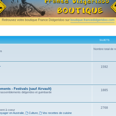
Retrouvez votre boutique France Didgeridoo sur
boutique.francedidgeridoo.com
SUJETS
Nombre total de r
es
.
1592
ents - Festivals (sauf Airvault)
1885
, rassemblements didgeridoo et guimbarde
2768
nnent à coeur
oyager en Australie
,
Culture
,
Vos recettes de cuisine