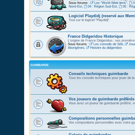
Sous-forums :
Les "World Wide liens"
,
0
Nord-Est
,
04 : Région Sud-Est
,
05 : Ré
Logiciel Playdidj (reservé aux Mem
Tout sur le logiciel "Playdidj".
France Didgeridoo Historique
L'origine de France Didgeridoo : ses premièr
Sous-forums :
Les conseils de Séb
,
Joue
Aborigènes
,
Histoire du didgeridoo
GUIMBARDE
Conseils techniques guimbarde
Tous les conseils techniques pour jouer de l
Vos joueurs de guimbarde préférés
Vous avez un joueur de guimbarde préféré, vo
Compositions personnelles guimb
Vos compositions personnelles avec votre g
Galerie de guimbardes