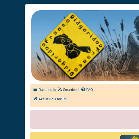
France Didgeridoo
Didgeridoo et Guimbarde sur France Didgeridoo - retrouvez la commun
Raccourcis
Smartfeed
FAQ
Accueil du forum