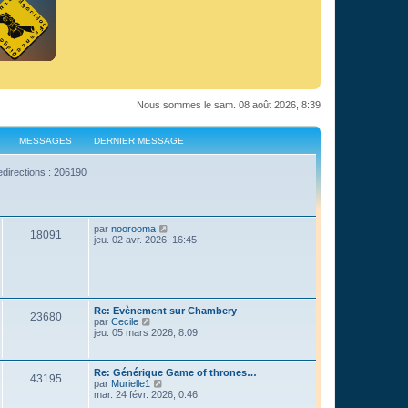
Nous sommes le sam. 08 août 2026, 8:39
MESSAGES
DERNIER MESSAGE
edirections : 206190
C
par
noorooma
18091
o
jeu. 02 avr. 2026, 16:45
n
s
u
l
t
e
Re: Evènement sur Chambery
r
23680
C
par
Cecile
l
o
jeu. 05 mars 2026, 8:09
e
n
d
s
e
u
r
Re: Générique Game of thrones…
l
43195
n
C
par
Murielle1
t
i
o
mar. 24 févr. 2026, 0:46
e
e
n