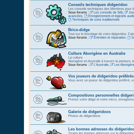
Conseils techniques didgeridoo
Les conseils techniques des Membres pour bi
Sous-forums :
Les conseils de Séb
,
Jou
avancées
,
Enregistrement et logiciels audi
Techniques de sons traditionnels
Brico-didge
Tout sur le bricolage de votre didgeridoo. Fabr
Sous-forums :
Entretien et réparation
,
S
Culture Aborigène en Australie
La culture
Aborigène en Australie à travers la peinture, l
Sous-forums :
L'Australie
,
Les Aborigèn
Vos joueurs de didgeridoo préférés
Vous avez un joueur de didgeridoo préféré, vo
Compositions personnelles didger
Prenez votre didge et votre micro, enregistrez l
Galerie de didgeridoos
Photos de didgeridoos
Les bonnes adresses du didgerido
Toutes les bonnes adresses sur le didgeridoo :