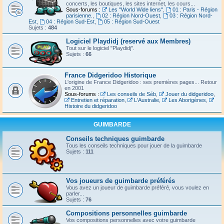
concerts, les boutiques, les sites internet, les cours...
Sous-forums :
Les "World Wide liens"
,
01 : Paris - Région
parisienne.
,
02 : Région Nord-Ouest
,
03 : Région Nord-
Est
,
04 : Région Sud-Est
,
05 : Région Sud-Ouest
Sujets :
484
Logiciel Playdidj (reservé aux Membres)
Tout sur le logiciel "Playdidj".
Sujets :
66
France Didgeridoo Historique
L'origine de France Didgeridoo : ses premières pages... Retour
en 2001
Sous-forums :
Les conseils de Séb
,
Jouer du didgeridoo
,
Entretien et réparation
,
L'Australie
,
Les Aborigènes
,
Histoire du didgeridoo
GUIMBARDE
Conseils techniques guimbarde
Tous les conseils techniques pour jouer de la guimbarde
Sujets :
111
Vos joueurs de guimbarde préférés
Vous avez un joueur de guimbarde préféré, vous voulez en
parler...
Sujets :
76
Compositions personnelles guimbarde
Vos compositions personnelles avec votre guimbarde