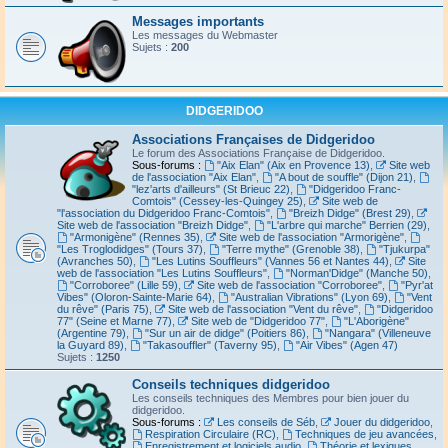
Messages importants
Les messages du Webmaster
Sujets :
200
DIDGERIDOO
Associations Françaises de Didgeridoo
Le forum des Associations Française de Didgeridoo.
Sous-forums :
"Aix Elan" (Aix en Provence 13)
,
Site web
de l'association "Aix Elan"
,
"A bout de souffle" (Dijon 21)
,
"lez'arts d'ailleurs" (St Brieuc 22)
,
"Didgeridoo Franc-
Comtois" (Cessey-les-Quingey 25)
,
Site web de
"l'association du Didgeridoo Franc-Comtois"
,
"Breizh Didge" (Brest 29)
,
Site web de l'association "Breizh Didge"
,
"L'arbre qui marche" Berrien (29)
,
"Armonigène" (Rennes 35)
,
Site web de l'association "Armorigène"
,
"Les Troglodidges" (Tours 37)
,
"Terre mythe" (Grenoble 38)
,
"Tjukurpa"
(Avranches 50)
,
"Les Lutins Souffleurs" (Vannes 56 et Nantes 44)
,
Site
web de l'association "Les Lutins Souffleurs"
,
"Norman'Didge" (Manche 50)
,
"Corroboree" (Lille 59)
,
Site web de l'association "Corroboree"
,
"Pyr'at
Vibes" (Oloron-Sainte-Marie 64)
,
"Australian Vibrations" (Lyon 69)
,
"Vent
du rêve" (Paris 75)
,
Site web de l'association "Vent du rêve"
,
"Didgeridoo
77" (Seine et Marne 77)
,
Site web de "Didgeridoo 77"
,
"L'Aborigène"
(Argentine 79)
,
"Sur un air de didge" (Poitiers 86)
,
"Nangara" (Villeneuve
la Guyard 89)
,
"Takasouffler" (Taverny 95)
,
"Air Vibes" (Agen 47)
Sujets :
1250
Conseils techniques didgeridoo
Les conseils techniques des Membres pour bien jouer du
didgeridoo.
Sous-forums :
Les conseils de Séb
,
Jouer du didgeridoo
,
Respiration Circulaire (RC)
,
Techniques de jeu avancées
,
Enregistrement et logiciels audio
,
Théorie et lexiques