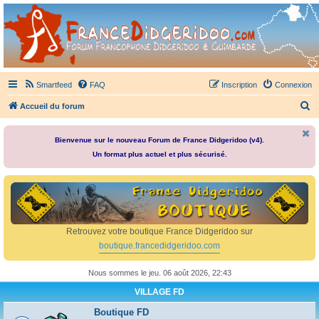
France Didgeridoo
Didgeridoo et Guimbarde sur France Didgeridoo - retrouvez la communauté.
Smartfeed
FAQ
Inscription
Connexion
R
Accueil du forum
e
c
Bienvenue sur le nouveau Forum de France Didgeridoo (v4).
Un format plus actuel et plus sécurisé.
h
e
r
c
h
Retrouvez votre boutique France Didgeridoo sur
e
boutique.francedidgeridoo.com
r
Nous sommes le jeu. 06 août 2026, 22:43
VILLAGE FD
Boutique FD