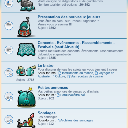
Vente en ligne de didgeridoos et de guimbardes
Nombre total de redirections :
204392
Presentation des nouveaux joueurs.
Vous êtes nouveau sur France Didgeridoo ?
Venez vous presenter !!!
Sujets :
1592
Concerts - Evénements - Rassemblements -
Festivals (sauf Airvault)
Toutes l'actualité des concerts, événements, rassemblements
didgeridoo et guimbarde
Sujets :
1885
Le bistro
Pour discuter de tous les sujets qui vous tiennent à coeur
Sous-forums :
Instruments du monde
,
Voyager en
Australie
,
Culture
,
Vos recettes de cuisine
Sujets :
2768
Petites annonces
Vos petites annonces de ventes ou d'achats
Sous-forum :
Perdu/volé/trouvé
Sujets :
902
Sondages
Les sondages
Sous-forum :
Archives des sondages
Sujets :
112