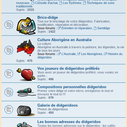
musicaux
,
Conseils d'achat
,
Les Rythmes
,
Techniques de sons
traditionnels
Sujets :
1015
Brico-didge
Tout sur le bricolage de votre didgeridoo. Fabrication,
modification, réparation et décoration.
Sous-forums :
Entretien et réparation
,
Sandidge
Sujets :
1422
Culture Aborigène en Australie
La culture
Aborigène en Australie à travers la peinture, les légendes, la vie
de tous les jours
Sous-forums :
L'Australie
,
Les Aborigènes
,
Histoire du
didgeridoo
Sujets :
475
Vos joueurs de didgeridoo préférés
Vous avez un joueur de didgeridoo préféré, vous voulez en
parler...
Sujets :
496
Compositions personnelles didgeridoo
Prenez votre didge et votre micro, enregistrez le tout et
envoyez le tout ici !!!
Sujets :
676
Galerie de didgeridoos
Photos de didgeridoos
Sujets :
450
Les bonnes adresses du didgeridoo
Toutes les bonnes adresses sur le didgeridoo : les cafés-