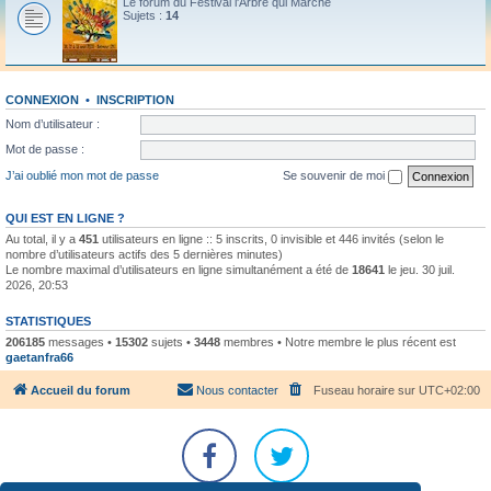
Le forum du Festival l'Arbre qui Marche
Sujets :
14
CONNEXION
•
INSCRIPTION
Nom d’utilisateur :
Mot de passe :
J’ai oublié mon mot de passe
Se souvenir de moi
QUI EST EN LIGNE ?
Au total, il y a
451
utilisateurs en ligne :: 5 inscrits, 0 invisible et 446 invités (selon le
nombre d’utilisateurs actifs des 5 dernières minutes)
Le nombre maximal d’utilisateurs en ligne simultanément a été de
18641
le jeu. 30 juil.
2026, 20:53
STATISTIQUES
206185
messages •
15302
sujets •
3448
membres • Notre membre le plus récent est
gaetanfra66
Accueil du forum
Nous contacter
Fuseau horaire sur
UTC+02:00