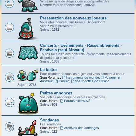
Vente en ligne de didgeridoos et de guimbardes
Nombre total de redirections :
208228
Presentation des nouveaux joueurs.
Vous êtes nouveau sur France Didgeridoo ?
Venez vous presenter !!!
Sujets :
1592
Concerts - Evénements - Rassemblements -
Festivals (sauf Airvault)
Toutes l'actualité des concerts, événements, rassemblements
didgeridoo et guimbarde
Sujets :
1885
Le bistro
Pour discuter de tous les sujets qui vous tiennent à coeur
Sous-forums :
Instruments du monde
,
Voyager en
Australie
,
Culture
,
Vos recettes de cuisine
Sujets :
2768
Petites annonces
Vos petites annonces de ventes ou d'achats
Sous-forum :
Perdu/volé/trouvé
Sujets :
902
Sondages
Les sondages
Sous-forum :
Archives des sondages
Sujets :
112