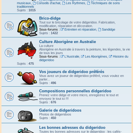
musicaux
,
Conseils d'achat
,
Les Rythmes
,
Techniques de sons
traditionnels
Sujets :
1015
Brico-didge
Tout sur le bricolage de votre didgeridoo. Fabrication,
modification, réparation et décoration.
Sous-forums :
Entretien et réparation
,
Sandidge
Sujets :
1422
Culture Aborigène en Australie
La culture
Aborigène en Australie à travers la peinture, les légendes, la vie
de tous les jours
Sous-forums :
L'Australie
,
Les Aborigènes
,
Histoire du
didgeridoo
Sujets :
475
Vos joueurs de didgeridoo préférés
Vous avez un joueur de didgeridoo préféré, vous voulez en
parler...
Sujets :
496
Compositions personnelles didgeridoo
Prenez votre didge et votre micro, enregistrez le tout et
envoyez le tout ici !!!
Sujets :
676
Galerie de didgeridoos
Photos de didgeridoos
Sujets :
450
Les bonnes adresses du didgeridoo
Toutes les bonnes adresses sur le didgeridoo : les cafés-