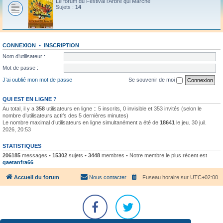
Le forum du Festival l'Arbre qui Marche
Sujets :
14
CONNEXION
•
INSCRIPTION
Nom d’utilisateur :
Mot de passe :
J’ai oublié mon mot de passe
Se souvenir de moi
QUI EST EN LIGNE ?
Au total, il y a
358
utilisateurs en ligne :: 5 inscrits, 0 invisible et 353 invités (selon le
nombre d’utilisateurs actifs des 5 dernières minutes)
Le nombre maximal d’utilisateurs en ligne simultanément a été de
18641
le jeu. 30 juil.
2026, 20:53
STATISTIQUES
206185
messages •
15302
sujets •
3448
membres • Notre membre le plus récent est
gaetanfra66
Accueil du forum
Nous contacter
Fuseau horaire sur
UTC+02:00