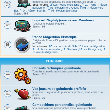
concerts, les boutiques, les sites internet, les cours...
Sous-forums :
Les "World Wide liens"
,
01 : Paris - Région
parisienne.
,
02 : Région Nord-Ouest
,
03 : Région Nord-
Est
,
04 : Région Sud-Est
,
05 : Région Sud-Ouest
Sujets :
484
Logiciel Playdidj (reservé aux Membres)
Tout sur le logiciel "Playdidj".
Sujets :
66
France Didgeridoo Historique
L'origine de France Didgeridoo : ses premières pages... Retour
en 2001
Sous-forums :
Les conseils de Séb
,
Jouer du didgeridoo
,
Entretien et réparation
,
L'Australie
,
Les Aborigènes
,
Histoire du didgeridoo
GUIMBARDE
Conseils techniques guimbarde
Tous les conseils techniques pour jouer de la guimbarde
Sujets :
111
Vos joueurs de guimbarde préférés
Vous avez un joueur de guimbarde préféré, vous voulez en
parler...
Sujets :
76
Compositions personnelles guimbarde
Vos compositions personnelles avec votre guimbarde