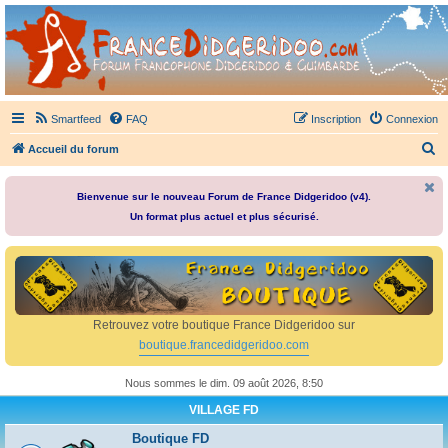
France Didgeridoo
Didgeridoo et Guimbarde sur France Didgeridoo - retrouvez la communauté.
Smartfeed
FAQ
Inscription
Connexion
R
Accueil du forum
e
c
Bienvenue sur le nouveau Forum de France Didgeridoo (v4).
Un format plus actuel et plus sécurisé.
h
e
r
c
h
Retrouvez votre boutique France Didgeridoo sur
e
boutique.francedidgeridoo.com
r
Nous sommes le dim. 09 août 2026, 8:50
VILLAGE FD
Boutique FD