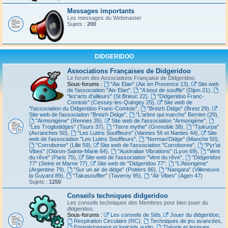
Messages importants
Les messages du Webmaster
Sujets :
200
DIDGERIDOO
Associations Françaises de Didgeridoo
Le forum des Associations Française de Didgeridoo.
Sous-forums :
"Aix Elan" (Aix en Provence 13)
,
Site web
de l'association "Aix Elan"
,
"A bout de souffle" (Dijon 21)
,
"lez'arts d'ailleurs" (St Brieuc 22)
,
"Didgeridoo Franc-
Comtois" (Cessey-les-Quingey 25)
,
Site web de
"l'association du Didgeridoo Franc-Comtois"
,
"Breizh Didge" (Brest 29)
,
Site web de l'association "Breizh Didge"
,
"L'arbre qui marche" Berrien (29)
,
"Armonigène" (Rennes 35)
,
Site web de l'association "Armorigène"
,
"Les Troglodidges" (Tours 37)
,
"Terre mythe" (Grenoble 38)
,
"Tjukurpa"
(Avranches 50)
,
"Les Lutins Souffleurs" (Vannes 56 et Nantes 44)
,
Site
web de l'association "Les Lutins Souffleurs"
,
"Norman'Didge" (Manche 50)
,
"Corroboree" (Lille 59)
,
Site web de l'association "Corroboree"
,
"Pyr'at
Vibes" (Oloron-Sainte-Marie 64)
,
"Australian Vibrations" (Lyon 69)
,
"Vent
du rêve" (Paris 75)
,
Site web de l'association "Vent du rêve"
,
"Didgeridoo
77" (Seine et Marne 77)
,
Site web de "Didgeridoo 77"
,
"L'Aborigène"
(Argentine 79)
,
"Sur un air de didge" (Poitiers 86)
,
"Nangara" (Villeneuve
la Guyard 89)
,
"Takasouffler" (Taverny 95)
,
"Air Vibes" (Agen 47)
Sujets :
1250
Conseils techniques didgeridoo
Les conseils techniques des Membres pour bien jouer du
didgeridoo.
Sous-forums :
Les conseils de Séb
,
Jouer du didgeridoo
,
Respiration Circulaire (RC)
,
Techniques de jeu avancées
,
Enregistrement et logiciels audio
,
Théorie et lexiques