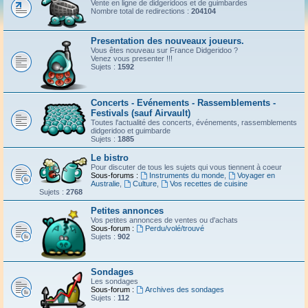
Vente en ligne de didgeridoos et de guimbardes
Nombre total de redirections :
204104
Presentation des nouveaux joueurs.
Vous êtes nouveau sur France Didgeridoo ?
Venez vous presenter !!!
Sujets :
1592
Concerts - Evénements - Rassemblements -
Festivals (sauf Airvault)
Toutes l'actualité des concerts, événements, rassemblements
didgeridoo et guimbarde
Sujets :
1885
Le bistro
Pour discuter de tous les sujets qui vous tiennent à coeur
Sous-forums :
Instruments du monde
,
Voyager en
Australie
,
Culture
,
Vos recettes de cuisine
Sujets :
2768
Petites annonces
Vos petites annonces de ventes ou d'achats
Sous-forum :
Perdu/volé/trouvé
Sujets :
902
Sondages
Les sondages
Sous-forum :
Archives des sondages
Sujets :
112