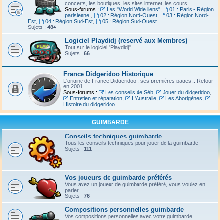
concerts, les boutiques, les sites internet, les cours...
Sous-forums :
Les "World Wide liens"
,
01 : Paris - Région
parisienne.
,
02 : Région Nord-Ouest
,
03 : Région Nord-
Est
,
04 : Région Sud-Est
,
05 : Région Sud-Ouest
Sujets :
484
Logiciel Playdidj (reservé aux Membres)
Tout sur le logiciel "Playdidj".
Sujets :
66
France Didgeridoo Historique
L'origine de France Didgeridoo : ses premières pages... Retour
en 2001
Sous-forums :
Les conseils de Séb
,
Jouer du didgeridoo
,
Entretien et réparation
,
L'Australie
,
Les Aborigènes
,
Histoire du didgeridoo
GUIMBARDE
Conseils techniques guimbarde
Tous les conseils techniques pour jouer de la guimbarde
Sujets :
111
Vos joueurs de guimbarde préférés
Vous avez un joueur de guimbarde préféré, vous voulez en
parler...
Sujets :
76
Compositions personnelles guimbarde
Vos compositions personnelles avec votre guimbarde