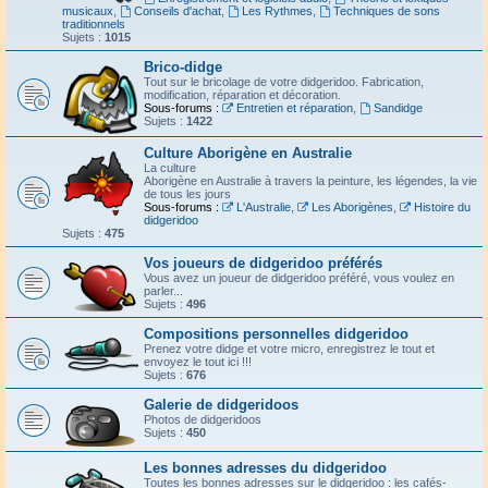
musicaux
,
Conseils d'achat
,
Les Rythmes
,
Techniques de sons
traditionnels
Sujets :
1015
Brico-didge
Tout sur le bricolage de votre didgeridoo. Fabrication,
modification, réparation et décoration.
Sous-forums :
Entretien et réparation
,
Sandidge
Sujets :
1422
Culture Aborigène en Australie
La culture
Aborigène en Australie à travers la peinture, les légendes, la vie
de tous les jours
Sous-forums :
L'Australie
,
Les Aborigènes
,
Histoire du
didgeridoo
Sujets :
475
Vos joueurs de didgeridoo préférés
Vous avez un joueur de didgeridoo préféré, vous voulez en
parler...
Sujets :
496
Compositions personnelles didgeridoo
Prenez votre didge et votre micro, enregistrez le tout et
envoyez le tout ici !!!
Sujets :
676
Galerie de didgeridoos
Photos de didgeridoos
Sujets :
450
Les bonnes adresses du didgeridoo
Toutes les bonnes adresses sur le didgeridoo : les cafés-