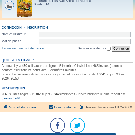
Le forum du Festival l'Arbre qui Marche
Sujets :
14
CONNEXION
•
INSCRIPTION
Nom d’utilisateur :
Mot de passe :
J’ai oublié mon mot de passe
Se souvenir de moi
QUI EST EN LIGNE ?
Au total, il y a
470
utilisateurs en ligne :: 5 inscrits, 0 invisible et 465 invités (selon le
nombre d’utilisateurs actifs des 5 dernières minutes)
Le nombre maximal d’utilisateurs en ligne simultanément a été de
18641
le jeu. 30 juil.
2026, 20:53
STATISTIQUES
206185
messages •
15302
sujets •
3448
membres • Notre membre le plus récent est
gaetanfra66
Accueil du forum
Nous contacter
Fuseau horaire sur
UTC+02:00