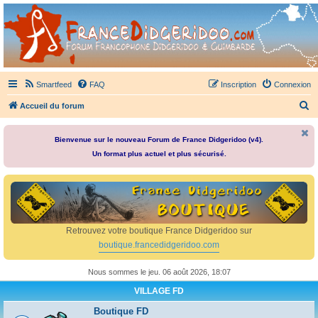
France Didgeridoo
Didgeridoo et Guimbarde sur France Didgeridoo - retrouvez la communauté.
Smartfeed
FAQ
Inscription
Connexion
R
Accueil du forum
e
c
Bienvenue sur le nouveau Forum de France Didgeridoo (v4).
Un format plus actuel et plus sécurisé.
h
e
r
c
h
Retrouvez votre boutique France Didgeridoo sur
e
boutique.francedidgeridoo.com
r
Nous sommes le jeu. 06 août 2026, 18:07
VILLAGE FD
Boutique FD