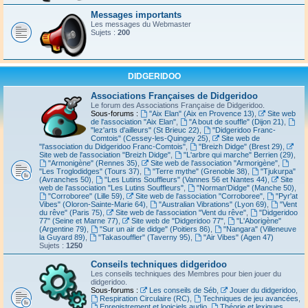
Messages importants
Les messages du Webmaster
Sujets :
200
DIDGERIDOO
Associations Françaises de Didgeridoo
Le forum des Associations Française de Didgeridoo.
Sous-forums :
"Aix Elan" (Aix en Provence 13)
,
Site web
de l'association "Aix Elan"
,
"A bout de souffle" (Dijon 21)
,
"lez'arts d'ailleurs" (St Brieuc 22)
,
"Didgeridoo Franc-
Comtois" (Cessey-les-Quingey 25)
,
Site web de
"l'association du Didgeridoo Franc-Comtois"
,
"Breizh Didge" (Brest 29)
,
Site web de l'association "Breizh Didge"
,
"L'arbre qui marche" Berrien (29)
,
"Armonigène" (Rennes 35)
,
Site web de l'association "Armorigène"
,
"Les Troglodidges" (Tours 37)
,
"Terre mythe" (Grenoble 38)
,
"Tjukurpa"
(Avranches 50)
,
"Les Lutins Souffleurs" (Vannes 56 et Nantes 44)
,
Site
web de l'association "Les Lutins Souffleurs"
,
"Norman'Didge" (Manche 50)
,
"Corroboree" (Lille 59)
,
Site web de l'association "Corroboree"
,
"Pyr'at
Vibes" (Oloron-Sainte-Marie 64)
,
"Australian Vibrations" (Lyon 69)
,
"Vent
du rêve" (Paris 75)
,
Site web de l'association "Vent du rêve"
,
"Didgeridoo
77" (Seine et Marne 77)
,
Site web de "Didgeridoo 77"
,
"L'Aborigène"
(Argentine 79)
,
"Sur un air de didge" (Poitiers 86)
,
"Nangara" (Villeneuve
la Guyard 89)
,
"Takasouffler" (Taverny 95)
,
"Air Vibes" (Agen 47)
Sujets :
1250
Conseils techniques didgeridoo
Les conseils techniques des Membres pour bien jouer du
didgeridoo.
Sous-forums :
Les conseils de Séb
,
Jouer du didgeridoo
,
Respiration Circulaire (RC)
,
Techniques de jeu avancées
,
Enregistrement et logiciels audio
,
Théorie et lexiques