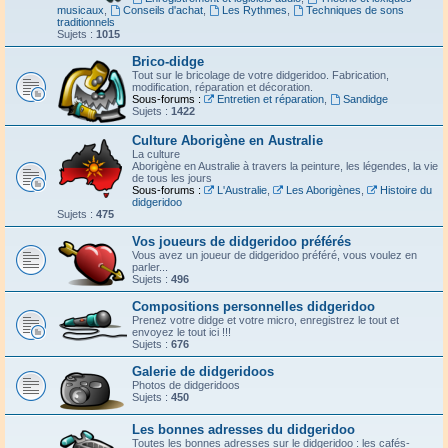
musicaux
,
Conseils d'achat
,
Les Rythmes
,
Techniques de sons
traditionnels
Sujets :
1015
Brico-didge
Tout sur le bricolage de votre didgeridoo. Fabrication,
modification, réparation et décoration.
Sous-forums :
Entretien et réparation
,
Sandidge
Sujets :
1422
Culture Aborigène en Australie
La culture
Aborigène en Australie à travers la peinture, les légendes, la vie
de tous les jours
Sous-forums :
L'Australie
,
Les Aborigènes
,
Histoire du
didgeridoo
Sujets :
475
Vos joueurs de didgeridoo préférés
Vous avez un joueur de didgeridoo préféré, vous voulez en
parler...
Sujets :
496
Compositions personnelles didgeridoo
Prenez votre didge et votre micro, enregistrez le tout et
envoyez le tout ici !!!
Sujets :
676
Galerie de didgeridoos
Photos de didgeridoos
Sujets :
450
Les bonnes adresses du didgeridoo
Toutes les bonnes adresses sur le didgeridoo : les cafés-