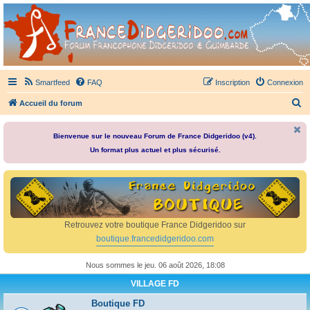
France Didgeridoo
Didgeridoo et Guimbarde sur France Didgeridoo - retrouvez la communauté.
Smartfeed
FAQ
Inscription
Connexion
R
Accueil du forum
e
c
Bienvenue sur le nouveau Forum de France Didgeridoo (v4).
Un format plus actuel et plus sécurisé.
h
e
r
c
h
Retrouvez votre boutique France Didgeridoo sur
e
boutique.francedidgeridoo.com
r
Nous sommes le jeu. 06 août 2026, 18:08
VILLAGE FD
Boutique FD