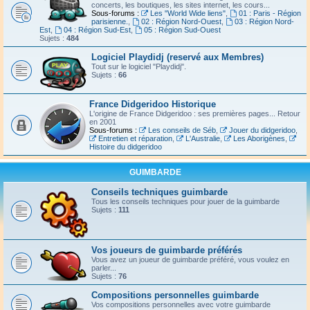
concerts, les boutiques, les sites internet, les cours...
Sous-forums :
Les "World Wide liens"
,
01 : Paris - Région
parisienne.
,
02 : Région Nord-Ouest
,
03 : Région Nord-
Est
,
04 : Région Sud-Est
,
05 : Région Sud-Ouest
Sujets :
484
Logiciel Playdidj (reservé aux Membres)
Tout sur le logiciel "Playdidj".
Sujets :
66
France Didgeridoo Historique
L'origine de France Didgeridoo : ses premières pages... Retour
en 2001
Sous-forums :
Les conseils de Séb
,
Jouer du didgeridoo
,
Entretien et réparation
,
L'Australie
,
Les Aborigènes
,
Histoire du didgeridoo
GUIMBARDE
Conseils techniques guimbarde
Tous les conseils techniques pour jouer de la guimbarde
Sujets :
111
Vos joueurs de guimbarde préférés
Vous avez un joueur de guimbarde préféré, vous voulez en
parler...
Sujets :
76
Compositions personnelles guimbarde
Vos compositions personnelles avec votre guimbarde