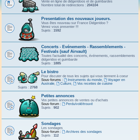
Vente en ligne de didgeridoos et de guimbardes
Nombre total de redirections :
204104
Presentation des nouveaux joueurs.
Vous êtes nouveau sur France Didgeridoo ?
Venez vous presenter !!!
Sujets :
1592
Concerts - Evénements - Rassemblements -
Festivals (sauf Airvault)
Toutes l'actualité des concerts, événements, rassemblements
didgeridoo et guimbarde
Sujets :
1885
Le bistro
Pour discuter de tous les sujets qui vous tiennent à coeur
Sous-forums :
Instruments du monde
,
Voyager en
Australie
,
Culture
,
Vos recettes de cuisine
Sujets :
2768
Petites annonces
Vos petites annonces de ventes ou d'achats
Sous-forum :
Perdu/volé/trouvé
Sujets :
902
Sondages
Les sondages
Sous-forum :
Archives des sondages
Sujets :
112