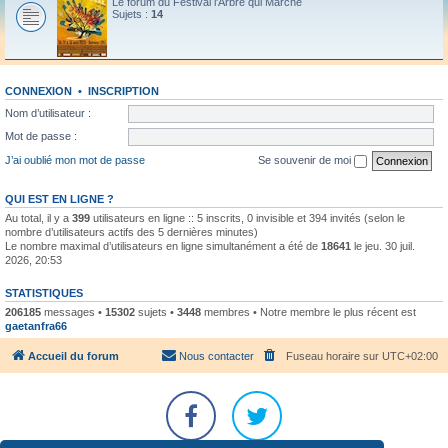
Le forum du Festival l'Arbre qui Marche
Sujets :
14
CONNEXION
•
INSCRIPTION
Nom d’utilisateur :
Mot de passe :
J’ai oublié mon mot de passe
Se souvenir de moi
QUI EST EN LIGNE ?
Au total, il y a
399
utilisateurs en ligne :: 5 inscrits, 0 invisible et 394 invités (selon le
nombre d’utilisateurs actifs des 5 dernières minutes)
Le nombre maximal d’utilisateurs en ligne simultanément a été de
18641
le jeu. 30 juil.
2026, 20:53
STATISTIQUES
206185
messages •
15302
sujets •
3448
membres • Notre membre le plus récent est
gaetanfra66
Accueil du forum
Nous contacter
Fuseau horaire sur
UTC+02:00