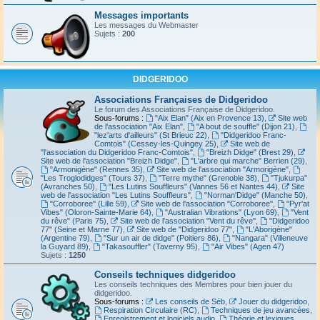
Messages importants
Les messages du Webmaster
Sujets :
200
DIDGERIDOO
Associations Françaises de Didgeridoo
Le forum des Associations Française de Didgeridoo.
Sous-forums :
"Aix Elan" (Aix en Provence 13)
,
Site web
de l'association "Aix Elan"
,
"A bout de souffle" (Dijon 21)
,
"lez'arts d'ailleurs" (St Brieuc 22)
,
"Didgeridoo Franc-
Comtois" (Cessey-les-Quingey 25)
,
Site web de
"l'association du Didgeridoo Franc-Comtois"
,
"Breizh Didge" (Brest 29)
,
Site web de l'association "Breizh Didge"
,
"L'arbre qui marche" Berrien (29)
,
"Armonigène" (Rennes 35)
,
Site web de l'association "Armorigène"
,
"Les Troglodidges" (Tours 37)
,
"Terre mythe" (Grenoble 38)
,
"Tjukurpa"
(Avranches 50)
,
"Les Lutins Souffleurs" (Vannes 56 et Nantes 44)
,
Site
web de l'association "Les Lutins Souffleurs"
,
"Norman'Didge" (Manche 50)
,
"Corroboree" (Lille 59)
,
Site web de l'association "Corroboree"
,
"Pyr'at
Vibes" (Oloron-Sainte-Marie 64)
,
"Australian Vibrations" (Lyon 69)
,
"Vent
du rêve" (Paris 75)
,
Site web de l'association "Vent du rêve"
,
"Didgeridoo
77" (Seine et Marne 77)
,
Site web de "Didgeridoo 77"
,
"L'Aborigène"
(Argentine 79)
,
"Sur un air de didge" (Poitiers 86)
,
"Nangara" (Villeneuve
la Guyard 89)
,
"Takasouffler" (Taverny 95)
,
"Air Vibes" (Agen 47)
Sujets :
1250
Conseils techniques didgeridoo
Les conseils techniques des Membres pour bien jouer du
didgeridoo.
Sous-forums :
Les conseils de Séb
,
Jouer du didgeridoo
,
Respiration Circulaire (RC)
,
Techniques de jeu avancées
,
Enregistrement et logiciels audio
,
Théorie et lexiques