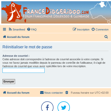
France Didgeridoo
Didgeridoo et Guimbarde sur France Didgeridoo - retrouvez la communauté.
Smartfeed
FAQ
Inscription
Connexion
R
Accueil du forum
e
Réinitialiser le mot de passe
c
h
Adresse de courriel :
Cette adresse doit correspondre à l’adresse de courriel associée à votre compte. Si
e
vous ne l’avez jamais modifiée depuis le panneau de contrôle de l’utilisateur, il s’agit de
l’adresse de courriel que vous avez spécifiée lors de votre inscription.
r
c
h
e
r
Accueil du forum
Nous contacter
Fuseau horaire sur
UTC+02:00