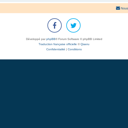
Nous
Développé par
phpBB
® Forum Software © phpBB Limited
Traduction française officielle
©
Qiaeru
Confidentialité
|
Conditions