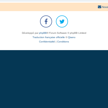
Nous
Développé par
phpBB
® Forum Software © phpBB Limited
Traduction française officielle
©
Qiaeru
Confidentialité
|
Conditions