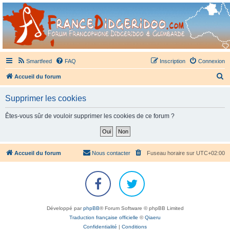
France Didgeridoo
Didgeridoo et Guimbarde sur France Didgeridoo - retrouvez la communauté.
Smartfeed
FAQ
Inscription
Connexion
R
Accueil du forum
e
Supprimer les cookies
c
h
Êtes-vous sûr de vouloir supprimer les cookies de ce forum ?
e
r
c
Accueil du forum
Nous contacter
Fuseau horaire sur
UTC+02:00
h
e
r
Développé par
phpBB
® Forum Software © phpBB Limited
Traduction française officielle
©
Qiaeru
Confidentialité
|
Conditions