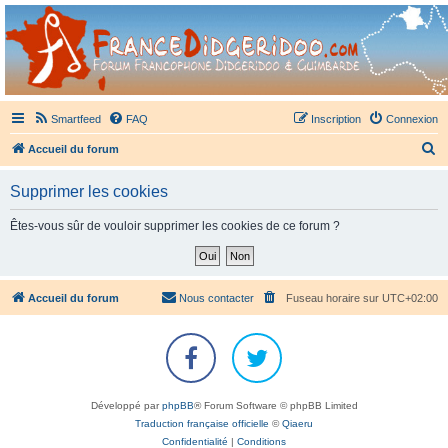
France Didgeridoo
Didgeridoo et Guimbarde sur France Didgeridoo - retrouvez la communauté.
Smartfeed
FAQ
Inscription
Connexion
R
Accueil du forum
e
Supprimer les cookies
c
h
Êtes-vous sûr de vouloir supprimer les cookies de ce forum ?
e
r
c
Accueil du forum
Nous contacter
Fuseau horaire sur
UTC+02:00
h
e
r
Développé par
phpBB
® Forum Software © phpBB Limited
Traduction française officielle
©
Qiaeru
Confidentialité
|
Conditions