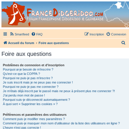
France Didgeridoo
Didgeridoo et Guimbarde sur France Didgeridoo - retrouvez la communauté.
Smartfeed
FAQ
Inscription
Connexion
R
Accueil du forum
Foire aux questions
e
Foire aux questions
c
h
Problèmes de connexion et d’inscription
Pourquoi ai-je besoin de m’inscrire ?
e
Qu’est-ce que la COPPA ?
r
Pourquoi ne puis-je pas m’inscrire ?
Je suis inscrit mais je ne peux pas me connecter !
c
Pourquoi ne puis-je pas me connecter ?
Je m’étais déjà inscrit par le passé mais ne peux à présent plus me connecter ?!
h
J’ai perdu mon mot de passe !
e
Pourquoi suis-je déconnecté automatiquement ?
À quoi sert « Supprimer les cookies » ?
r
Préférences et paramètres des utilisateurs
Comment puis-je modifier mes paramètres ?
Comment puis-je masquer mon nom d’utilisateur de la liste des utilisateurs en ligne ?
L’heure n’est pas correcte !