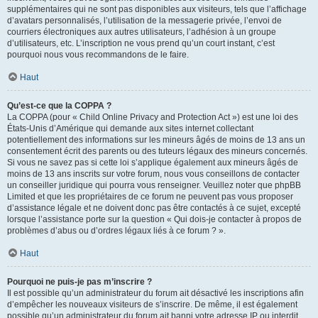
supplémentaires qui ne sont pas disponibles aux visiteurs, tels que l’affichage
d’avatars personnalisés, l’utilisation de la messagerie privée, l’envoi de
courriers électroniques aux autres utilisateurs, l’adhésion à un groupe
d’utilisateurs, etc. L’inscription ne vous prend qu’un court instant, c’est
pourquoi nous vous recommandons de le faire.
Haut
Qu’est-ce que la COPPA ?
La COPPA (pour « Child Online Privacy and Protection Act ») est une loi des
États-Unis d’Amérique qui demande aux sites internet collectant
potentiellement des informations sur les mineurs âgés de moins de 13 ans un
consentement écrit des parents ou des tuteurs légaux des mineurs concernés.
Si vous ne savez pas si cette loi s’applique également aux mineurs âgés de
moins de 13 ans inscrits sur votre forum, nous vous conseillons de contacter
un conseiller juridique qui pourra vous renseigner. Veuillez noter que phpBB
Limited et que les propriétaires de ce forum ne peuvent pas vous proposer
d’assistance légale et ne doivent donc pas être contactés à ce sujet, excepté
lorsque l’assistance porte sur la question « Qui dois-je contacter à propos de
problèmes d’abus ou d’ordres légaux liés à ce forum ? ».
Haut
Pourquoi ne puis-je pas m’inscrire ?
Il est possible qu’un administrateur du forum ait désactivé les inscriptions afin
d’empêcher les nouveaux visiteurs de s’inscrire. De même, il est également
possible qu’un administrateur du forum ait banni votre adresse IP ou interdit