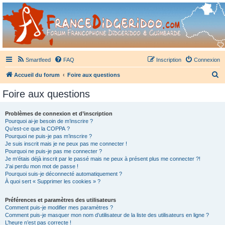
France Didgeridoo
Didgeridoo et Guimbarde sur France Didgeridoo - retrouvez la communauté.
Smartfeed
FAQ
Inscription
Connexion
R
Accueil du forum
Foire aux questions
e
Foire aux questions
c
h
Problèmes de connexion et d’inscription
Pourquoi ai-je besoin de m’inscrire ?
e
Qu’est-ce que la COPPA ?
r
Pourquoi ne puis-je pas m’inscrire ?
Je suis inscrit mais je ne peux pas me connecter !
c
Pourquoi ne puis-je pas me connecter ?
Je m’étais déjà inscrit par le passé mais ne peux à présent plus me connecter ?!
h
J’ai perdu mon mot de passe !
e
Pourquoi suis-je déconnecté automatiquement ?
À quoi sert « Supprimer les cookies » ?
r
Préférences et paramètres des utilisateurs
Comment puis-je modifier mes paramètres ?
Comment puis-je masquer mon nom d’utilisateur de la liste des utilisateurs en ligne ?
L’heure n’est pas correcte !