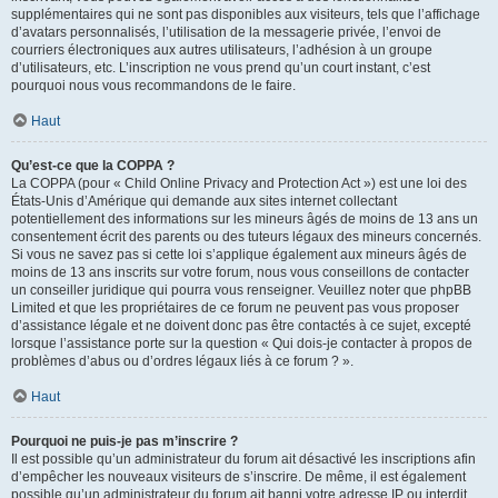
supplémentaires qui ne sont pas disponibles aux visiteurs, tels que l’affichage
d’avatars personnalisés, l’utilisation de la messagerie privée, l’envoi de
courriers électroniques aux autres utilisateurs, l’adhésion à un groupe
d’utilisateurs, etc. L’inscription ne vous prend qu’un court instant, c’est
pourquoi nous vous recommandons de le faire.
Haut
Qu’est-ce que la COPPA ?
La COPPA (pour « Child Online Privacy and Protection Act ») est une loi des
États-Unis d’Amérique qui demande aux sites internet collectant
potentiellement des informations sur les mineurs âgés de moins de 13 ans un
consentement écrit des parents ou des tuteurs légaux des mineurs concernés.
Si vous ne savez pas si cette loi s’applique également aux mineurs âgés de
moins de 13 ans inscrits sur votre forum, nous vous conseillons de contacter
un conseiller juridique qui pourra vous renseigner. Veuillez noter que phpBB
Limited et que les propriétaires de ce forum ne peuvent pas vous proposer
d’assistance légale et ne doivent donc pas être contactés à ce sujet, excepté
lorsque l’assistance porte sur la question « Qui dois-je contacter à propos de
problèmes d’abus ou d’ordres légaux liés à ce forum ? ».
Haut
Pourquoi ne puis-je pas m’inscrire ?
Il est possible qu’un administrateur du forum ait désactivé les inscriptions afin
d’empêcher les nouveaux visiteurs de s’inscrire. De même, il est également
possible qu’un administrateur du forum ait banni votre adresse IP ou interdit