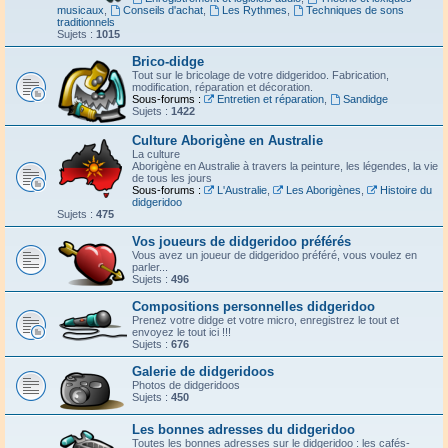
musicaux
,
Conseils d'achat
,
Les Rythmes
,
Techniques de sons
traditionnels
Sujets :
1015
Brico-didge
Tout sur le bricolage de votre didgeridoo. Fabrication,
modification, réparation et décoration.
Sous-forums :
Entretien et réparation
,
Sandidge
Sujets :
1422
Culture Aborigène en Australie
La culture
Aborigène en Australie à travers la peinture, les légendes, la vie
de tous les jours
Sous-forums :
L'Australie
,
Les Aborigènes
,
Histoire du
didgeridoo
Sujets :
475
Vos joueurs de didgeridoo préférés
Vous avez un joueur de didgeridoo préféré, vous voulez en
parler...
Sujets :
496
Compositions personnelles didgeridoo
Prenez votre didge et votre micro, enregistrez le tout et
envoyez le tout ici !!!
Sujets :
676
Galerie de didgeridoos
Photos de didgeridoos
Sujets :
450
Les bonnes adresses du didgeridoo
Toutes les bonnes adresses sur le didgeridoo : les cafés-