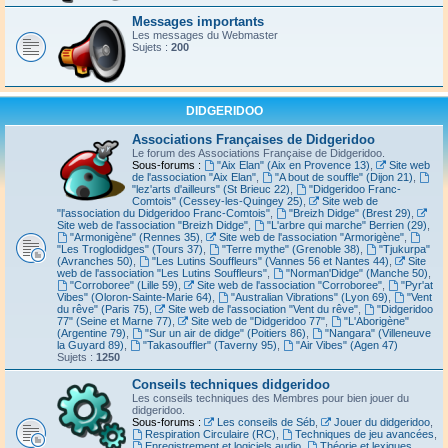
Messages importants
Les messages du Webmaster
Sujets :
200
DIDGERIDOO
Associations Françaises de Didgeridoo
Le forum des Associations Française de Didgeridoo.
Sous-forums :
"Aix Elan" (Aix en Provence 13)
,
Site web
de l'association "Aix Elan"
,
"A bout de souffle" (Dijon 21)
,
"lez'arts d'ailleurs" (St Brieuc 22)
,
"Didgeridoo Franc-
Comtois" (Cessey-les-Quingey 25)
,
Site web de
"l'association du Didgeridoo Franc-Comtois"
,
"Breizh Didge" (Brest 29)
,
Site web de l'association "Breizh Didge"
,
"L'arbre qui marche" Berrien (29)
,
"Armonigène" (Rennes 35)
,
Site web de l'association "Armorigène"
,
"Les Troglodidges" (Tours 37)
,
"Terre mythe" (Grenoble 38)
,
"Tjukurpa"
(Avranches 50)
,
"Les Lutins Souffleurs" (Vannes 56 et Nantes 44)
,
Site
web de l'association "Les Lutins Souffleurs"
,
"Norman'Didge" (Manche 50)
,
"Corroboree" (Lille 59)
,
Site web de l'association "Corroboree"
,
"Pyr'at
Vibes" (Oloron-Sainte-Marie 64)
,
"Australian Vibrations" (Lyon 69)
,
"Vent
du rêve" (Paris 75)
,
Site web de l'association "Vent du rêve"
,
"Didgeridoo
77" (Seine et Marne 77)
,
Site web de "Didgeridoo 77"
,
"L'Aborigène"
(Argentine 79)
,
"Sur un air de didge" (Poitiers 86)
,
"Nangara" (Villeneuve
la Guyard 89)
,
"Takasouffler" (Taverny 95)
,
"Air Vibes" (Agen 47)
Sujets :
1250
Conseils techniques didgeridoo
Les conseils techniques des Membres pour bien jouer du
didgeridoo.
Sous-forums :
Les conseils de Séb
,
Jouer du didgeridoo
,
Respiration Circulaire (RC)
,
Techniques de jeu avancées
,
Enregistrement et logiciels audio
,
Théorie et lexiques