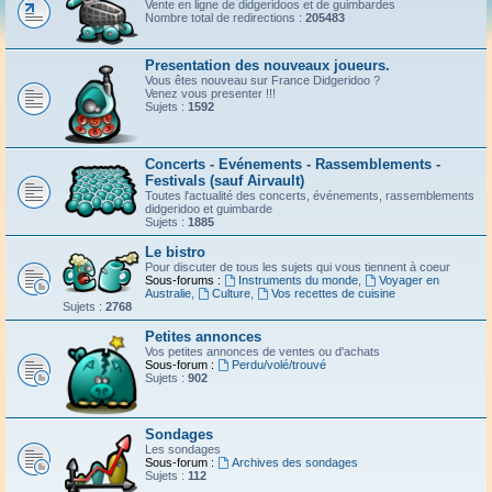
Vente en ligne de didgeridoos et de guimbardes
Nombre total de redirections :
205483
Presentation des nouveaux joueurs.
Vous êtes nouveau sur France Didgeridoo ?
Venez vous presenter !!!
Sujets :
1592
Concerts - Evénements - Rassemblements -
Festivals (sauf Airvault)
Toutes l'actualité des concerts, événements, rassemblements
didgeridoo et guimbarde
Sujets :
1885
Le bistro
Pour discuter de tous les sujets qui vous tiennent à coeur
Sous-forums :
Instruments du monde
,
Voyager en
Australie
,
Culture
,
Vos recettes de cuisine
Sujets :
2768
Petites annonces
Vos petites annonces de ventes ou d'achats
Sous-forum :
Perdu/volé/trouvé
Sujets :
902
Sondages
Les sondages
Sous-forum :
Archives des sondages
Sujets :
112