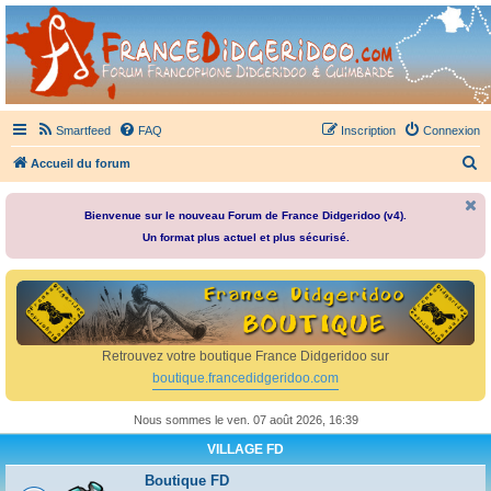
France Didgeridoo
Didgeridoo et Guimbarde sur France Didgeridoo - retrouvez la communauté.
Smartfeed
FAQ
Inscription
Connexion
R
Accueil du forum
e
c
Bienvenue sur le nouveau Forum de France Didgeridoo (v4).
Un format plus actuel et plus sécurisé.
h
e
r
c
h
Retrouvez votre boutique France Didgeridoo sur
e
boutique.francedidgeridoo.com
r
Nous sommes le ven. 07 août 2026, 16:39
VILLAGE FD
Boutique FD