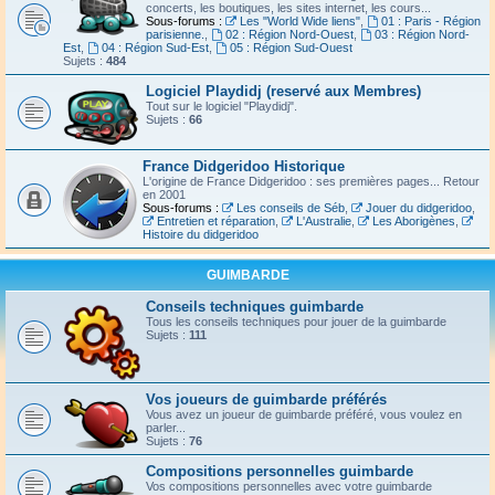
concerts, les boutiques, les sites internet, les cours...
Sous-forums :
Les "World Wide liens"
,
01 : Paris - Région
parisienne.
,
02 : Région Nord-Ouest
,
03 : Région Nord-
Est
,
04 : Région Sud-Est
,
05 : Région Sud-Ouest
Sujets :
484
Logiciel Playdidj (reservé aux Membres)
Tout sur le logiciel "Playdidj".
Sujets :
66
France Didgeridoo Historique
L'origine de France Didgeridoo : ses premières pages... Retour
en 2001
Sous-forums :
Les conseils de Séb
,
Jouer du didgeridoo
,
Entretien et réparation
,
L'Australie
,
Les Aborigènes
,
Histoire du didgeridoo
GUIMBARDE
Conseils techniques guimbarde
Tous les conseils techniques pour jouer de la guimbarde
Sujets :
111
Vos joueurs de guimbarde préférés
Vous avez un joueur de guimbarde préféré, vous voulez en
parler...
Sujets :
76
Compositions personnelles guimbarde
Vos compositions personnelles avec votre guimbarde