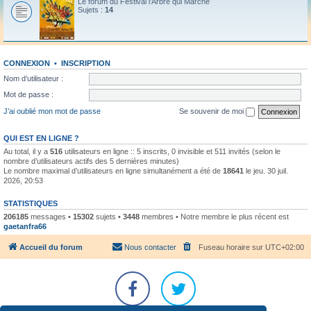
Le forum du Festival l'Arbre qui Marche
Sujets :
14
CONNEXION
•
INSCRIPTION
Nom d’utilisateur :
Mot de passe :
J’ai oublié mon mot de passe
Se souvenir de moi
QUI EST EN LIGNE ?
Au total, il y a
516
utilisateurs en ligne :: 5 inscrits, 0 invisible et 511 invités (selon le
nombre d’utilisateurs actifs des 5 dernières minutes)
Le nombre maximal d’utilisateurs en ligne simultanément a été de
18641
le jeu. 30 juil.
2026, 20:53
STATISTIQUES
206185
messages •
15302
sujets •
3448
membres • Notre membre le plus récent est
gaetanfra66
Accueil du forum
Nous contacter
Fuseau horaire sur
UTC+02:00